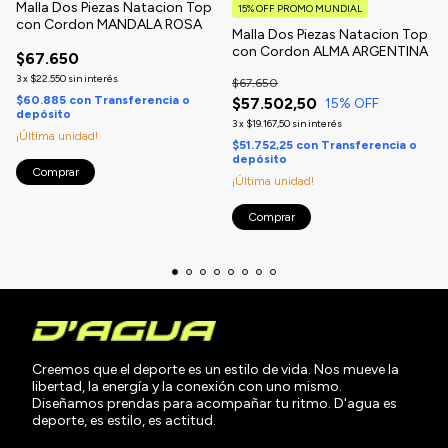
Malla Dos Piezas Natacion Top
15% OFF PROMO MUNDIAL
con Cordon MANDALA ROSA
Malla Dos Piezas Natacion Top
con Cordon ALMA ARGENTINA
$67.650
3
x
$22.550
sin interés
$67.650
$60.885
con
Transferencia o
$57.502,50
15
% OFF
depósito
3
x
$19.167,50
sin interés
¡Última unidad!
$51.752,25
con
Transferencia o
depósito
Comprar
¡Última unidad!
Comprar
Creemos que el deporte es un estilo de vida. Nos mueve la
libertad, la energía y la conexión con uno mismo.
Diseñamos prendas para acompañar tu ritmo. D'agua es
deporte, es estilo, es actitud.