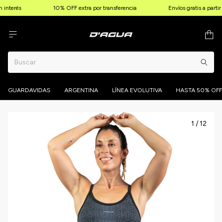
interés
10% OFF extra por transferencia
Envíos gratis a parti
GUARDAVIDAS
ARGENTINA
LÍNEA EVOLUTIVA
HASTA 50% OFF
1
/
12