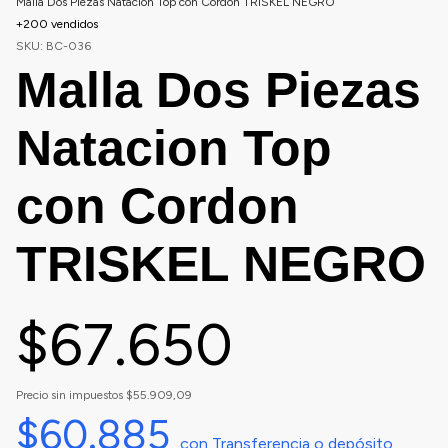
Malla Dos Piezas Natacion Top con Cordon TRISKEL NEGRO
+200 vendidos
SKU:
BC-036
Malla Dos Piezas
Natacion Top
con Cordon
TRISKEL NEGRO
$67.650
Precio sin impuestos
$55.909,09
$60.885
con
Transferencia o depósito