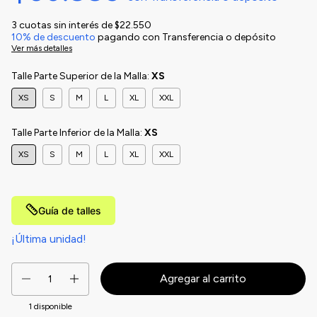
3
cuotas sin interés de
$22.550
10% de descuento
pagando con Transferencia o depósito
Ver más detalles
Talle Parte Superior de la Malla:
XS
XS
S
M
L
XL
XXL
Talle Parte Inferior de la Malla:
XS
XS
S
M
L
XL
XXL
Guía de talles
¡Última unidad!
1
disponible