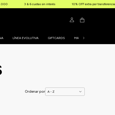
00
3 & 6 cuotas sin interés
10% OFF extra por transferencia
NA
LÍNEA EVOLUTIVA
GIFTCARDS
MALLAS PERSONALIZADAS
s
Ordenar por