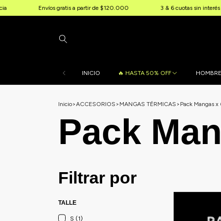
Envíos gratis a partir de $120.000
3 & 6 cuotas sin interés
INICIO
🔥 HASTA 50% OFF
HOMBR
Inicio
>
ACCESORIOS
>
MANGAS TÉRMICAS
>
Pack Mangas x 
Pack Man
Filtrar por
TALLE
S (1)