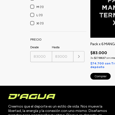
M (1)
L (1)
Xl (1)
PRECIO
Pack x 6 MAN
Desde
Hasta
$83.000
3
x
$27.666,67
sin int
$74.700
con
Tr
depósito
Comprar
Creemos que el deporte es un estilo de vida. Nos mueve la
libertad, la energía y la conexión con uno mismo. Diseñamos