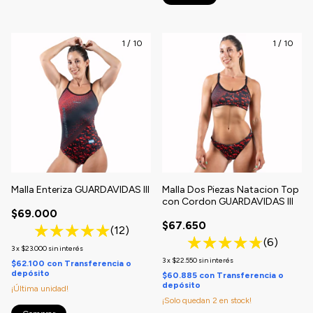
1
/
10
1
/
10
Malla Enteriza GUARDAVIDAS III
Malla Dos Piezas Natacion Top
con Cordon GUARDAVIDAS III
$69.000
$67.650
(12)
(6)
3
x
$23.000
sin interés
3
x
$22.550
sin interés
$62.100
con
Transferencia o
depósito
$60.885
con
Transferencia o
depósito
¡Última unidad!
¡Solo quedan
2
en stock!