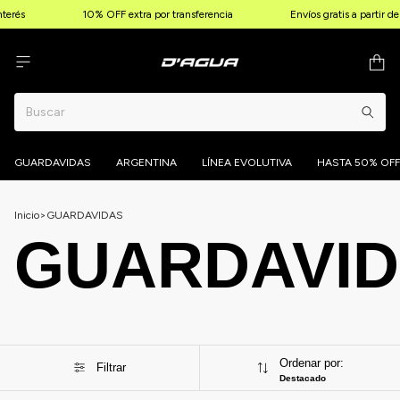
s
10% OFF extra por transferencia
Envíos gratis a partir de $1
GUARDAVIDAS
ARGENTINA
LÍNEA EVOLUTIVA
HASTA 50% OFF
Inicio
>
GUARDAVIDAS
GUARDAVI
Ordenar por:
Filtrar
Destacado