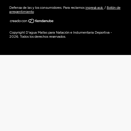
Defensa de las y los consumidores. Para reclamos
ingresá acá.
/
Botón de
arrepentimiento
Copyright D'agua Mallas para Natación e Indumentaria Deportiva -
2026. Todos los derechos reservados.