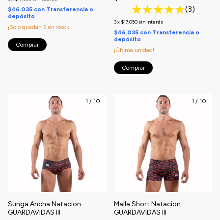
(3)
$46.035
con
Transferencia o
depósito
3
x
$17.050
sin interés
¡Solo quedan
2
en stock!
$46.035
con
Transferencia o
depósito
Comprar
¡Última unidad!
Comprar
1
/
10
1
/
10
Sunga Ancha Natacion
Malla Short Natacion
GUARDAVIDAS III
GUARDAVIDAS III