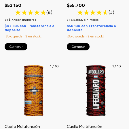
$53.150
$55.700
(8)
(3)
3
x
$17.716,67
sin interés
3
x
$18.566,67
sin interés
$47.835
con
Transferencia o
$50.130
con
Transferencia o
depósito
depósito
¡Solo quedan
2
en stock!
¡Solo quedan
2
en stock!
Comprar
Comprar
1
/
10
1
/
10
Cuello Multifunción
Cuello Multifunción