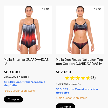
1
/
10
1
/
10
Malla Enteriza GUARDAVIDAS
Malla Dos Piezas Natacion Top
IV
con Cordon GUARDAVIDAS IV
$69.000
$67.650
3
x
$23.000
sin interés
(3)
$62.100
con
Transferencia o
3
x
$22.550
sin interés
depósito
$60.885
con
Transferencia o
¡Solo quedan
2
en stock!
depósito
¡Solo quedan
2
en stock!
Comprar
Comprar