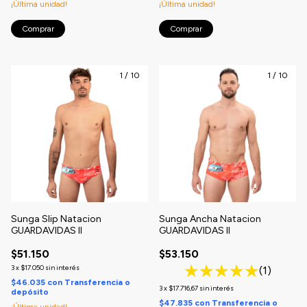
¡Última unidad!
¡Última unidad!
Comprar
Comprar
1
/
10
1
/
10
Sunga Slip Natacion
Sunga Ancha Natacion
GUARDAVIDAS II
GUARDAVIDAS II
$51.150
$53.150
3
x
$17.050
sin interés
(1)
$46.035
con
Transferencia o
3
x
$17.716,67
sin interés
depósito
$47.835
con
Transferencia o
¡Última unidad!