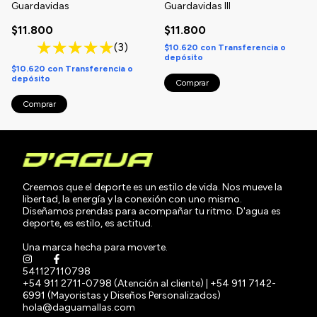
Guardavidas
Guardavidas III
$11.800
$11.800
(3)
$10.620
con
Transferencia o
depósito
$10.620
con
Transferencia o
depósito
Creemos que el deporte es un estilo de vida. Nos mueve la
libertad, la energía y la conexión con uno mismo.
Diseñamos prendas para acompañar tu ritmo. D'agua es
deporte, es estilo, es actitud.
Una marca hecha para moverte.
541127110798
+54 911 2711-0798 (Atención al cliente) | +54 911 7142-
6991 (Mayoristas y Diseños Personalizados)
hola@daguamallas.com