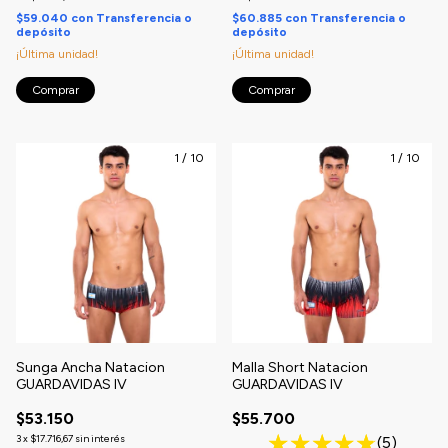
$59.040
con
Transferencia o
$60.885
con
Transferencia o
depósito
depósito
¡Última unidad!
¡Última unidad!
Comprar
Comprar
1
/
10
1
/
10
Sunga Ancha Natacion
Malla Short Natacion
GUARDAVIDAS IV
GUARDAVIDAS IV
$53.150
$55.700
3
x
$17.716,67
sin interés
(5)