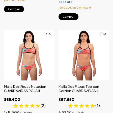
depósito
¡Solo quedan
2
en stock!
Comprar
Comprar
1
/
10
1
/
10
Malla Dos Piezas Natacion
Malla Dos Piezas Top con
GUARDAVIDAS ROJA II
Cordon GUARDAVIDAS II
$65.600
$67.650
(2)
(1)
3
x
$21.866,67
sin interés
3
x
$22.550
sin interés