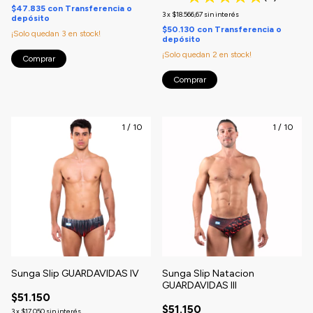
$47.835
con
Transferencia o
3
x
$18.566,67
sin interés
depósito
$50.130
con
Transferencia o
¡Solo quedan
3
en stock!
depósito
¡Solo quedan
2
en stock!
Comprar
Comprar
1
/
10
1
/
10
Sunga Slip GUARDAVIDAS IV
Sunga Slip Natacion
GUARDAVIDAS III
$51.150
$51.150
3
x
$17.050
sin interés