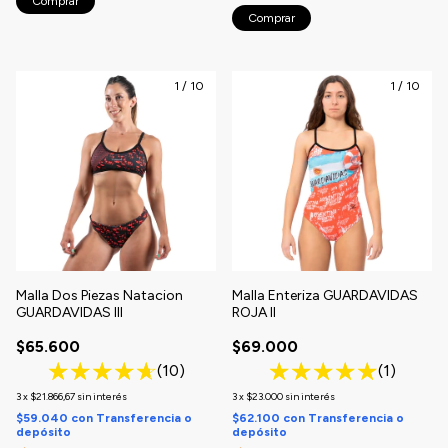
Comprar
Comprar
1
/
10
1
/
10
Malla Dos Piezas Natacion
Malla Enteriza GUARDAVIDAS
GUARDAVIDAS III
ROJA II
$65.600
$69.000
(10)
(1)
3
x
$21.866,67
sin interés
3
x
$23.000
sin interés
$59.040
con
Transferencia o
$62.100
con
Transferencia o
depósito
depósito