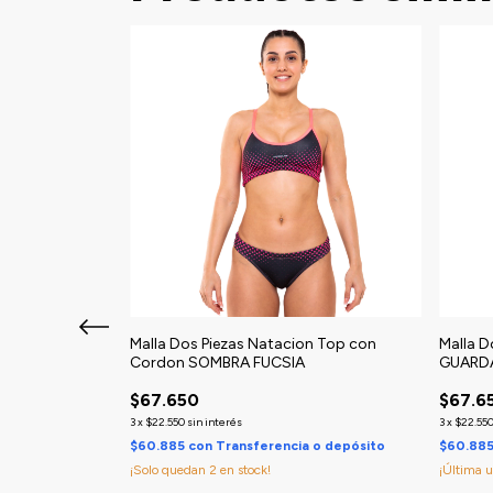
Malla Dos Piezas Natacion Top con
Malla D
Cordon SOMBRA FUCSIA
GUARDA
n Top con
A
$67.650
$67.6
3
x
$22.550
sin interés
3
x
$22.55
$60.885
con
Transferencia o depósito
$60.88
¡Solo quedan
2
en stock!
¡Última 