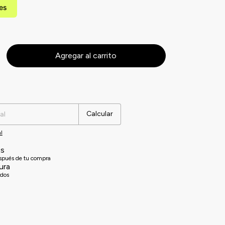
les
Cambiar CP
Calcular
l
es
espués de tu compra
ura
idos