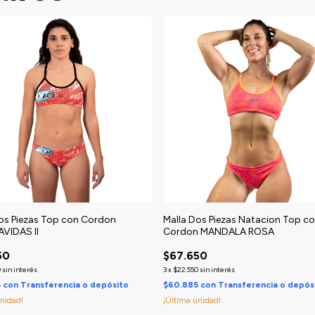
os Piezas Top con Cordon
Malla Dos Piezas Natacion Top c
VIDAS II
Cordon MANDALA ROSA
50
$67.650
0
sin interés
3
x
$22.550
sin interés
5
con
Transferencia o depósito
$60.885
con
Transferencia o depós
unidad!
¡Última unidad!