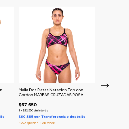
on
Malla Dos Piezas Natacion Top con
Malla Dos Pieza
Cordon MAREAS CRUZADAS ROSA
Cordon GUARDA
$67.650
$67.650
3
x
$22.550
sin interés
3
x
$22.550
sin interés
ito
$60.885
con
Transferencia o depósito
$60.885
con
Tra
¡Solo quedan
3
en stock!
¡Solo quedan
2
en s