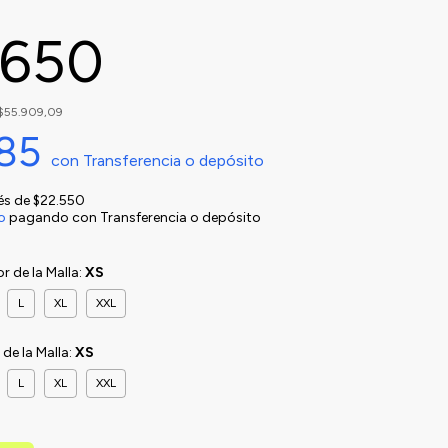
.650
$55.909,09
885
con
Transferencia o depósito
rés de
$22.550
o
pagando con Transferencia o depósito
or de la Malla:
XS
L
XL
XXL
r de la Malla:
XS
L
XL
XXL