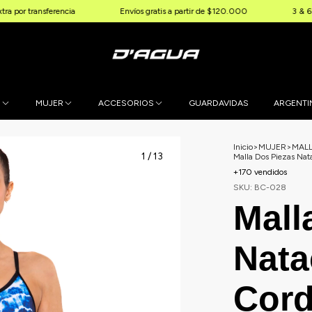
nsferencia
Envíos gratis a partir de $120.000
3 & 6 cuotas sin 
E
MUJER
ACCESORIOS
GUARDAVIDAS
ARGENTI
Inicio
>
MUJER
>
MAL
1
/
13
Malla Dos Piezas Nat
+170 vendidos
SKU:
BC-028
Mall
Nata
Cor