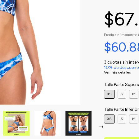
$67
Precio sin impuestos
$60.
3
cuotas sin inte
10% de descuent
Ver más detalles
Talle Parte Superi
XS
S
M
Talle Parte Inferio
XS
S
M