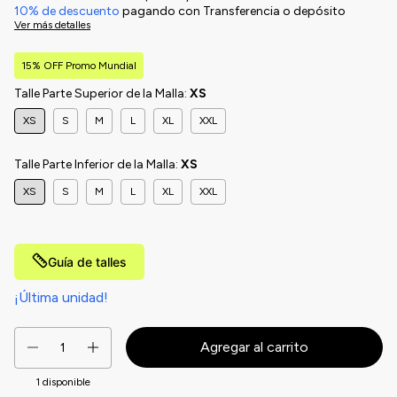
10% de descuento
pagando con Transferencia o depósito
Ver más detalles
15% OFF Promo Mundial
Talle Parte Superior de la Malla:
XS
XS
S
M
L
XL
XXL
Talle Parte Inferior de la Malla:
XS
XS
S
M
L
XL
XXL
Guía de talles
¡Última unidad!
1
disponible