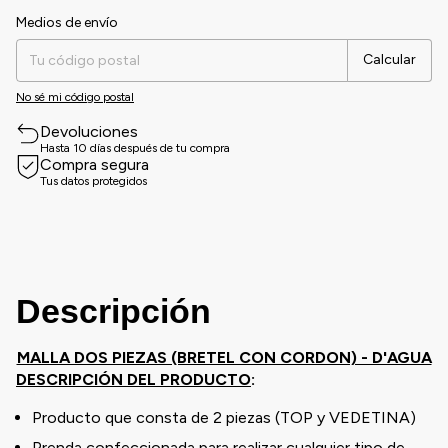
Medios de envío
Entregas para el CP:
Cambiar CP
Calcular
No sé mi código postal
Devoluciones
Hasta 10 días después de tu compra
Compra segura
Tus datos protegidos
Descripción
MALLA DOS PIEZAS (BRETEL CON CORDON) - D'AGUA
DESCRIPCIÓN DEL PRODUCTO
:
Producto que consta de 2 piezas (TOP y VEDETINA)
Prenda confeccionada para realizar cualquier tipo de