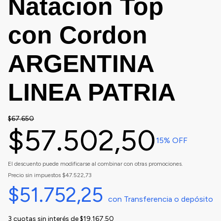
Natacion Top
con Cordon
ARGENTINA
LINEA PATRIA
$67.650
$57.502,50
15
% OFF
El descuento puede modificarse al combinar con otras promociones.
Precio sin impuestos
$47.522,73
$51.752,25
con
Transferencia o depósito
3
cuotas sin interés de
$19.167,50