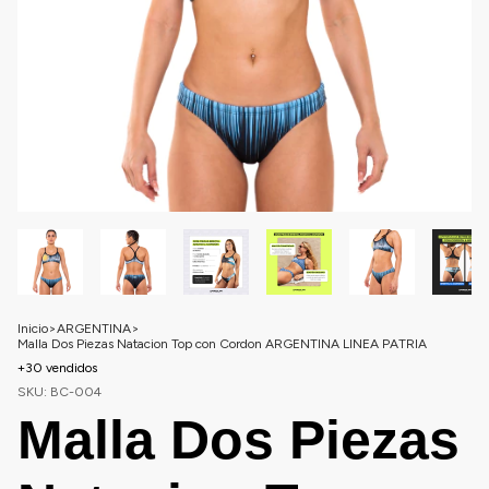
Inicio
>
ARGENTINA
>
Malla Dos Piezas Natacion Top con Cordon ARGENTINA LINEA PATRIA
+30 vendidos
SKU:
BC-004
Malla Dos Piezas