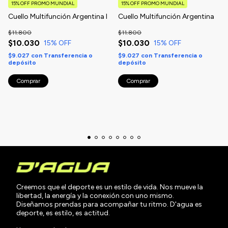
15% OFF PROMO MUNDIAL
15% OFF PROMO MUNDIAL
Cuello Multifunción Argentina I
Cuello Multifunción Argentina
$11.800
$11.800
$10.030
$10.030
15
% OFF
15
% OFF
$9.027
con
Transferencia o
$9.027
con
Transferencia o
depósito
depósito
Creemos que el deporte es un estilo de vida. Nos mueve la
libertad, la energía y la conexión con uno mismo.
Diseñamos prendas para acompañar tu ritmo. D'agua es
deporte, es estilo, es actitud.