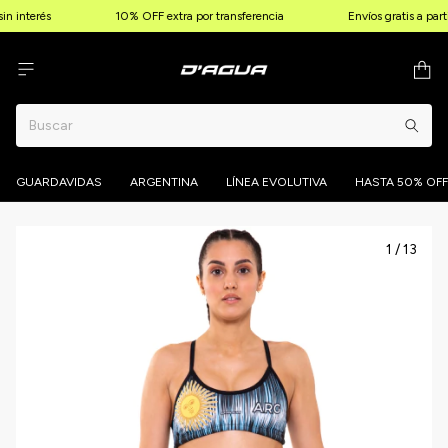
n interés
10% OFF extra por transferencia
Envíos gratis a part
GUARDAVIDAS
ARGENTINA
LÍNEA EVOLUTIVA
HASTA 50% OFF
1
/
13