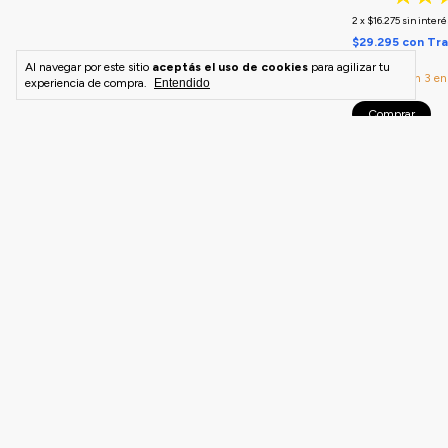
2
x
$16.275
sin interé
$29.295
con
Tra
depósito
Al navegar por este sitio
aceptás el uso de cookies
para agilizar tu
¡Solo quedan
3
en 
experiencia de compra.
Entendido
Comprar
40% OFF ÚLTIMAS
Malla Short Na
AQUAMAN - C