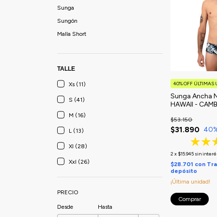
Sunga
Sungón
Malla Short
TALLE
40% OFF ÚLTIMAS
Xs (11)
Sunga Ancha 
S (41)
HAWAII - CAMB
TEMPORADA
M (16)
$53.150
$31.890
40
L (13)
Xl (28)
2
x
$15.945
sin interé
Xxl (26)
$28.701
con
Tra
depósito
¡Última unidad!
PRECIO
Comprar
Desde
Hasta