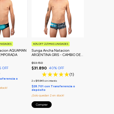
UNIDADES
40% OFF ÚLTIMAS UNIDADES
tacion AQUAMAN
Sunga Ancha Natacion
TEMPORADA
ARGENTINA GRIS - CAMBIO DE
TEMPORADA
$53.150
$31.890
% OFF
40
% OFF
s
(1)
sferencia o
2
x
$15.945
sin interés
$28.701
con
Transferencia o
stock!
depósito
¡Solo quedan
2
en stock!
Comprar