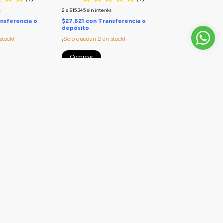
s
2
x
$15.345
sin interés
nsferencia o
$27.621
con
Transferencia o
depósito
stock!
¡Solo quedan
2
en stock!
Comprar
UNIDADES
40% OFF ÚLTIMAS UNIDADES
atacion
Sunga Ancha Natacion MAREAS
MBIO DE
CRUZADAS - CAMBIO DE