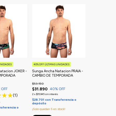
UNIDADES
40% OFF ÚLTIMAS UNIDADES
atacion JOKER -
Sunga Ancha Natacion PRAIA -
EMPORADA
CAMBIO DE TEMPORADA
$53.150
$31.890
 OFF
40
% OFF
2
x
$15.945
sin interés
(1)
$28.701
con
Transferencia o
s
depósito
nsferencia o
¡Solo quedan
5
en stock!