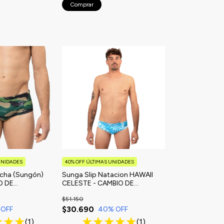
Comprar
UNIDADES
40% OFF ÚLTIMAS UNIDADES
ncha (Sungón)
Sunga Slip Natacion HAWAII
O DE
CELESTE - CAMBIO DE
TEMPORADA
$51.150
$30.690
 OFF
40
% OFF
(1)
(1)