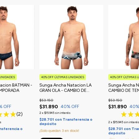
 UNIDADES
40% OFF ÚLTIMAS UNIDADES
40% OFF ÚLTIMAS 
tacion BATMAN -
Sunga Ancha Natacion LA
Sunga Ancha N
EMPORADA
GRAN OLA - CAMBIO DE
CAMBIO DE T
TEMPORADA
$53.150
$53.150
$31.890
$31.890
% OFF
40
% OFF
40
%
2
x
$15.945
sin interés
(2)
$28.701
con
Transferencia o
s
2
x
$15.945
sin interé
depósito
nsferencia o
$28.701
con
Tra
¡Solo quedan
3
en stock!
depósito