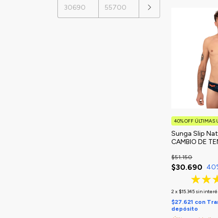
40% OFF ÚLTIMAS
Sunga Slip Na
CAMBIO DE T
$51.150
$30.690
40
2
x
$15.345
sin interé
$27.621
con
Tra
depósito