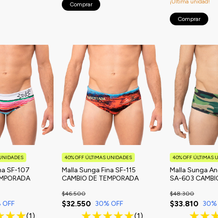
¡Última unidad!
Comprar
Comprar
 UNIDADES
40% OFF ÚLTIMAS UNIDADES
40% OFF ÚLTIMAS 
na SF-107
Malla Sunga Fina SF-115
Malla Sunga A
EMPORADA
CAMBIO DE TEMPORADA
SA-603 CAMBI
TEMPORADA
$46.500
$48.300
$32.550
$33.810
 OFF
30
% OFF
30
%
(1)
(1)