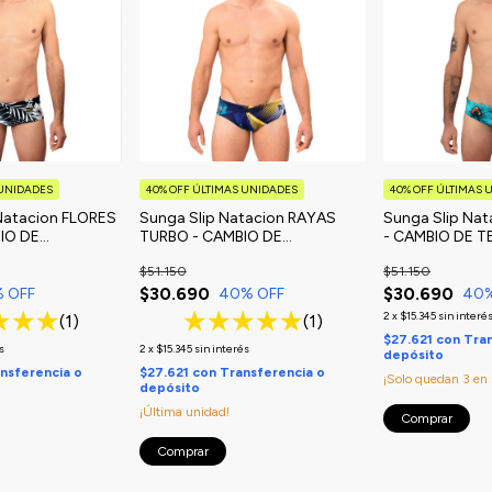
 UNIDADES
40% OFF ÚLTIMAS UNIDADES
40% OFF ÚLTIMAS 
Natacion FLORES
Sunga Slip Natacion RAYAS
Sunga Slip Na
IO DE
TURBO - CAMBIO DE
- CAMBIO DE 
TEMPORADA
$51.150
$51.150
$30.690
$30.690
% OFF
40
% OFF
40
2
x
$15.345
sin interé
(1)
(1)
$27.621
con
Tran
s
2
x
$15.345
sin interés
depósito
nsferencia o
$27.621
con
Transferencia o
¡Solo quedan
3
en 
depósito
¡Última unidad!
Comprar
Comprar