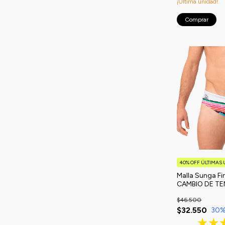
¡Última unidad!
Comprar
40% OFF ÚLTIMAS
Malla Sunga Fi
CAMBIO DE T
$46.500
$32.550
30
%