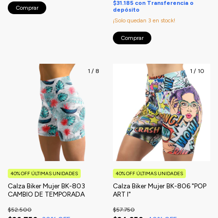
$31.185
con
Transferencia o
Comprar
depósito
¡Solo quedan
3
en stock!
Comprar
1
/
8
1
/
10
40% OFF ÚLTIMAS UNIDADES
40% OFF ÚLTIMAS UNIDADES
Calza Biker Mujer BK-803
Calza Biker Mujer BK-806 "POP
CAMBIO DE TEMPORADA
ART I"
$52.500
$57.750