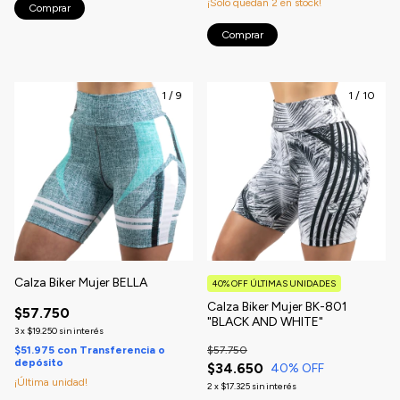
¡Solo quedan
2
en stock!
Comprar
Comprar
1
/
9
1
/
10
Calza Biker Mujer BELLA
40% OFF ÚLTIMAS UNIDADES
Calza Biker Mujer BK-801
$57.750
"BLACK AND WHITE"
3
x
$19.250
sin interés
$51.975
con
Transferencia o
$57.750
depósito
$34.650
40
% OFF
¡Última unidad!
2
x
$17.325
sin interés