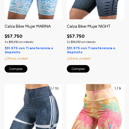
Calza Biker Mujer MARINA
Calza Biker Mujer NIGHT
$57.750
$57.750
3
x
$19.250
sin interés
3
x
$19.250
sin interés
$51.975
con
Transferencia o
$51.975
con
Transferencia o
depósito
depósito
¡Última unidad!
¡Última unidad!
Comprar
Comprar
1
/
10
1
/
9