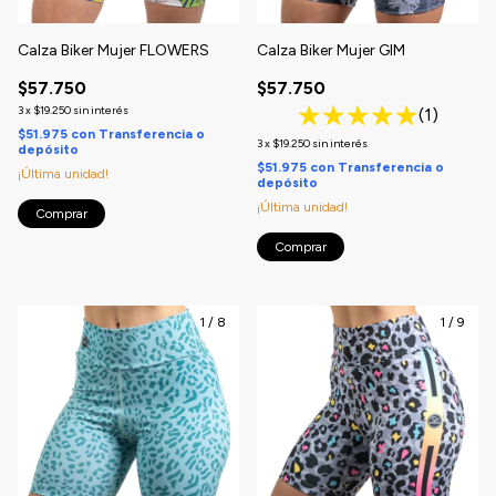
Calza Biker Mujer FLOWERS
Calza Biker Mujer GIM
$57.750
$57.750
3
x
$19.250
sin interés
(1)
$51.975
con
Transferencia o
3
x
$19.250
sin interés
depósito
$51.975
con
Transferencia o
¡Última unidad!
depósito
¡Última unidad!
Comprar
Comprar
1
/
8
1
/
9