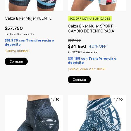
Calza Biker Mujer PUENTE
40% OFF ÚLTIMAS UNIDADES
Calza Biker Mujer SPORT -
$57.750
CAMBIO DE TEMPORADA
3
x
$19.250
sin interés
$51.975
con
Transferencia o
$57.750
depósito
$34.650
40
% OFF
¡Última unidad!
2
x
$17.325
sin interés
$31.185
con
Transferencia o
Comprar
depósito
¡Solo quedan
2
en stock!
Comprar
1
/
10
1
/
10