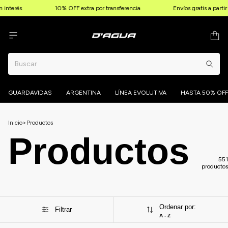
nterés
10% OFF extra por transferencia
Envíos gratis a partir 
GUARDAVIDAS
ARGENTINA
LÍNEA EVOLUTIVA
HASTA 50% OFF
Inicio
>
Productos
Productos
551
productos
Ordenar por:
Filtrar
A - Z