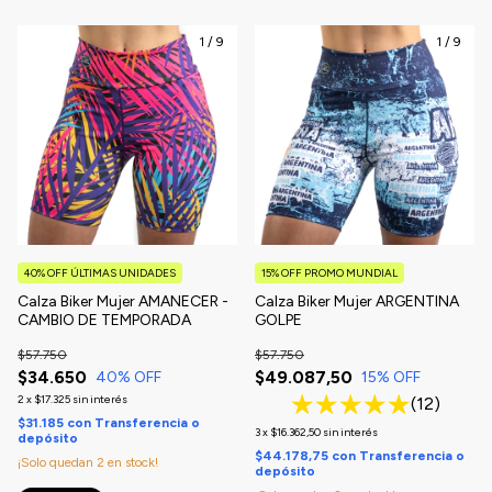
1
/
9
1
/
9
40% OFF ÚLTIMAS UNIDADES
15% OFF PROMO MUNDIAL
Calza Biker Mujer AMANECER -
Calza Biker Mujer ARGENTINA
CAMBIO DE TEMPORADA
GOLPE
$57.750
$57.750
$34.650
$49.087,50
40
% OFF
15
% OFF
2
x
$17.325
sin interés
(12)
$31.185
con
Transferencia o
3
x
$16.362,50
sin interés
depósito
$44.178,75
con
Transferencia o
¡Solo quedan
2
en stock!
depósito