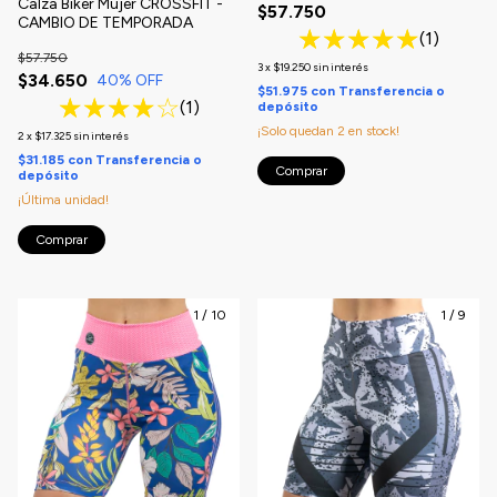
Calza Biker Mujer CROSSFIT -
$57.750
CAMBIO DE TEMPORADA
(1)
$57.750
3
x
$19.250
sin interés
$34.650
40
% OFF
$51.975
con
Transferencia o
(1)
depósito
¡Solo quedan
2
en stock!
2
x
$17.325
sin interés
$31.185
con
Transferencia o
Comprar
depósito
¡Última unidad!
Comprar
1
/
10
1
/
9