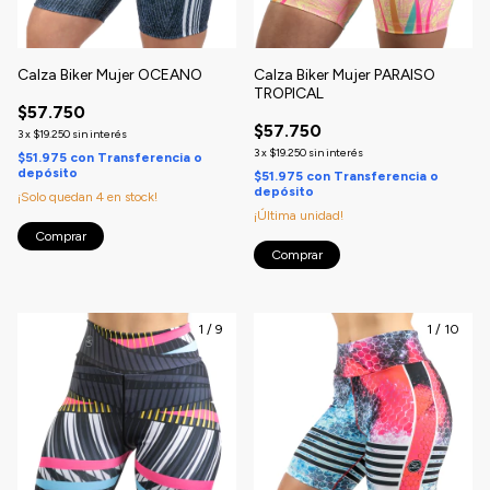
Calza Biker Mujer OCEANO
Calza Biker Mujer PARAISO
TROPICAL
$57.750
$57.750
3
x
$19.250
sin interés
3
x
$19.250
sin interés
$51.975
con
Transferencia o
depósito
$51.975
con
Transferencia o
depósito
¡Solo quedan
4
en stock!
¡Última unidad!
Comprar
Comprar
1
/
9
1
/
10