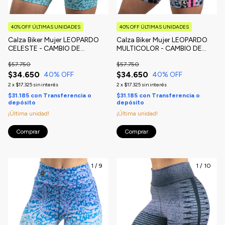
40% OFF ÚLTIMAS UNIDADES
40% OFF ÚLTIMAS UNIDADES
Calza Biker Mujer LEOPARDO
Calza Biker Mujer LEOPARDO
CELESTE - CAMBIO DE
MULTICOLOR - CAMBIO DE
TEMPORADA
TEMPORADA
$57.750
$57.750
$34.650
$34.650
40
% OFF
40
% OFF
2
x
$17.325
sin interés
2
x
$17.325
sin interés
$31.185
con
Transferencia o
$31.185
con
Transferencia o
depósito
depósito
¡Última unidad!
¡Última unidad!
Comprar
Comprar
1
/
9
1
/
10