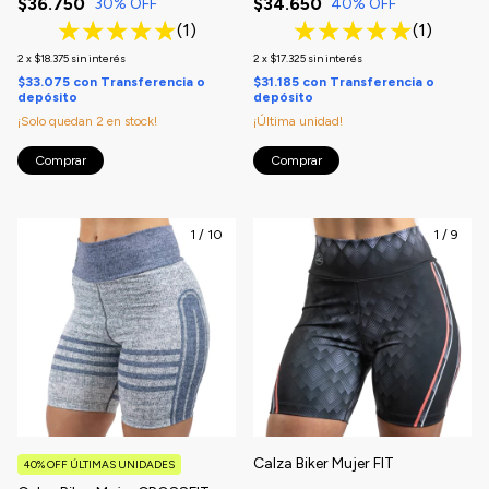
$36.750
$34.650
30
% OFF
40
% OFF
(1)
(1)
2
x
$18.375
sin interés
2
x
$17.325
sin interés
$33.075
con
Transferencia o
$31.185
con
Transferencia o
depósito
depósito
¡Solo quedan
2
en stock!
¡Última unidad!
Comprar
Comprar
1
/
10
1
/
9
Calza Biker Mujer FIT
40% OFF ÚLTIMAS UNIDADES