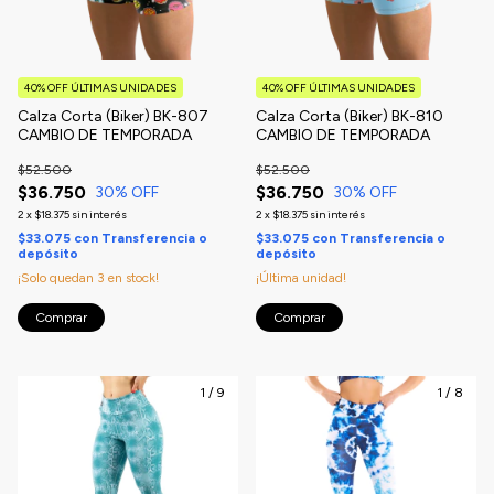
40% OFF ÚLTIMAS UNIDADES
40% OFF ÚLTIMAS UNIDADES
Calza Corta (Biker) BK-807
Calza Corta (Biker) BK-810
CAMBIO DE TEMPORADA
CAMBIO DE TEMPORADA
$52.500
$52.500
$36.750
$36.750
30
% OFF
30
% OFF
2
x
$18.375
sin interés
2
x
$18.375
sin interés
$33.075
con
Transferencia o
$33.075
con
Transferencia o
depósito
depósito
¡Solo quedan
3
en stock!
¡Última unidad!
Comprar
Comprar
1
/
9
1
/
8