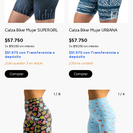
Calza Biker Mujer SUPERGIRL
Calza Biker Mujer URBANA
$57.750
$57.750
3
x
$19.250
sin interés
3
x
$19.250
sin interés
$51.975
con
Transferencia o
$51.975
con
Transferencia o
depósito
depósito
¡Solo quedan
3
en stock!
¡Última unidad!
Comprar
Comprar
1
/
8
1
/
4