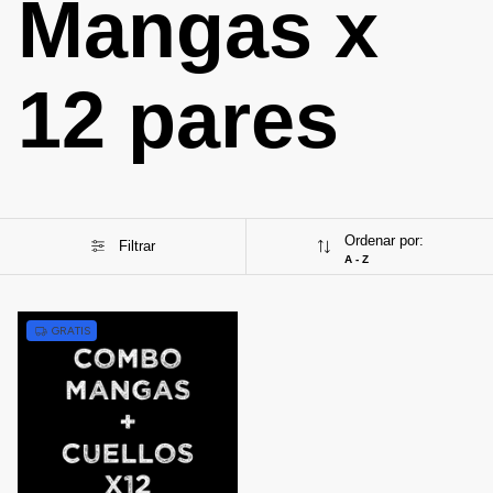
Mangas x
12 pares
Ordenar por:
Filtrar
A - Z
1
/
9
GRATIS