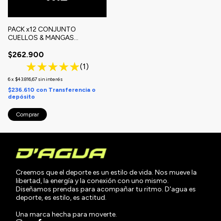
PACK x12 CONJUNTO
CUELLOS & MANGAS
TERMICAS
$262.900
(1)
6
x
$43.816,67
sin interés
$236.610
con
Transferencia o
depósito
Comprar
Creemos que el deporte es un estilo de vida. Nos mueve la
libertad, la energía y la conexión con uno mismo.
Diseñamos prendas para acompañar tu ritmo. D'agua es
deporte, es estilo, es actitud.
Una marca hecha para moverte.