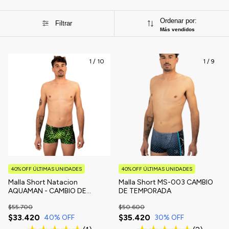
Ordenar por:
Filtrar
Más vendidos
1
/
10
1
/
9
40% OFF ÚLTIMAS UNIDADES
40% OFF ÚLTIMAS UNIDADES
Malla Short Natacion
Malla Short MS-003 CAMBIO
AQUAMAN - CAMBIO DE
DE TEMPORADA
TEMPORADA
$55.700
$50.600
$33.420
$35.420
40
% OFF
30
% OFF