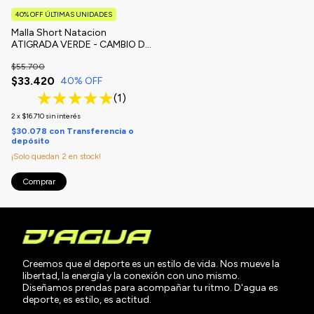
40% OFF ÚLTIMAS UNIDADES
Malla Short Natacion
ATIGRADA VERDE - CAMBIO DE
TEMPORADA
$55.700
$33.420
40
% OFF
(1)
2
x
$16.710
sin interés
$30.078
con
Transferencia o
depósito
¡Solo quedan
2
en stock!
Comprar
Creemos que el deporte es un estilo de vida. Nos mueve la
libertad, la energía y la conexión con uno mismo.
Diseñamos prendas para acompañar tu ritmo. D'agua es
deporte, es estilo, es actitud.