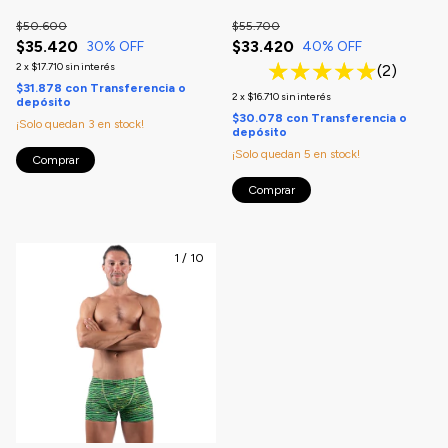
TEMPORADA
$50.600
$55.700
$35.420
$33.420
30
% OFF
40
% OFF
2
x
$17.710
sin interés
(2)
$31.878
con
Transferencia o
2
x
$16.710
sin interés
depósito
$30.078
con
Transferencia o
¡Solo quedan
3
en stock!
depósito
¡Solo quedan
5
en stock!
Comprar
Comprar
1
/
10