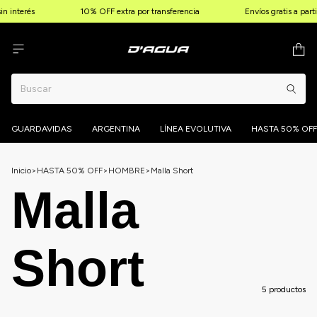
n interés
10% OFF extra por transferencia
Envíos gratis a par
GUARDAVIDAS
ARGENTINA
LÍNEA EVOLUTIVA
HASTA 50% OFF
Inicio
>
HASTA 50% OFF
>
HOMBRE
>
Malla Short
Malla
Short
5 productos