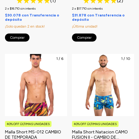
(1)
(2)
2
x
$16.710
sin interés
2
x
$17.710
sin interés
$30.078
con
Transferencia o
$31.878
con
Transferencia o
depósito
depósito
¡Solo quedan
2
en stock!
¡Última unidad!
Comprar
Comprar
1
/
6
1
/
10
40% OFF ÚLTIMAS UNIDADES
40% OFF ÚLTIMAS UNIDADES
Malla Short MS-012 CAMBIO
Malla Short Natacion CAMO
DE TEMPORADA
FUSION II - CAMBIO DE