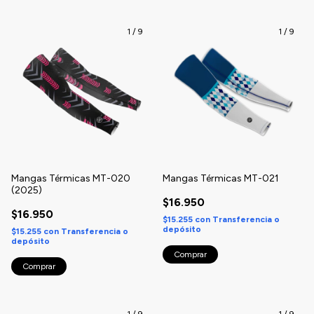
1
/
9
1
/
9
Mangas Térmicas MT-020
Mangas Térmicas MT-021
(2025)
$16.950
$16.950
$15.255
con
Transferencia o
depósito
$15.255
con
Transferencia o
depósito
Comprar
Comprar
1
/
9
1
/
9