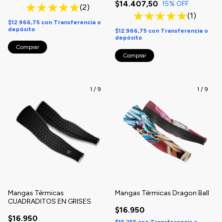
$14.407,50
15
% OFF
(2)
(1)
$12.966,75
con
Transferencia o
depósito
$12.966,75
con
Transferencia o
depósito
Comprar
Comprar
1
/
9
1
/
9
Mangas Térmicas
Mangas Térmicas Dragon Ball
CUADRADITOS EN GRISES
$16.950
$16.950
$15.255
con
Transferencia o