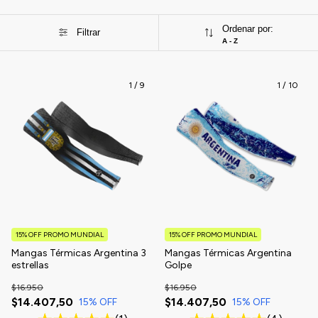
Ordenar por:
Filtrar
A - Z
1
/
9
1
/
10
15% OFF PROMO MUNDIAL
15% OFF PROMO MUNDIAL
Mangas Térmicas Argentina 3
Mangas Térmicas Argentina
estrellas
Golpe
$16.950
$16.950
$14.407,50
$14.407,50
15
% OFF
15
% OFF