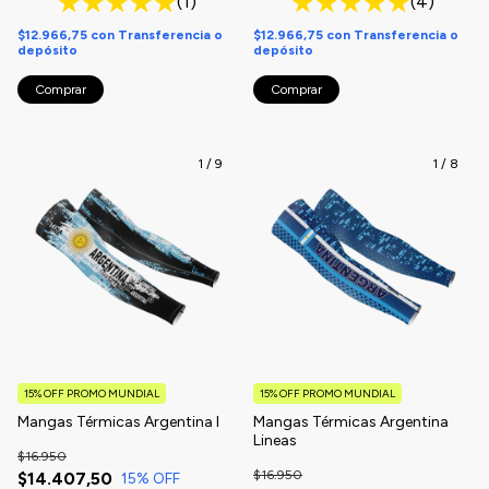
(1)
(4)
$12.966,75
con
Transferencia o
$12.966,75
con
Transferencia o
depósito
depósito
Comprar
Comprar
1
/
9
1
/
8
15% OFF PROMO MUNDIAL
15% OFF PROMO MUNDIAL
Mangas Térmicas Argentina I
Mangas Térmicas Argentina
Lineas
$16.950
$16.950
$14.407,50
15
% OFF