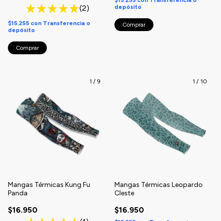
depósito
(2)
$15.255
con
Transferencia o
Comprar
depósito
Comprar
1
/
9
1
/
10
Mangas Térmicas Kung Fu
Mangas Térmicas Leopardo
Panda
Cleste
$16.950
$16.950