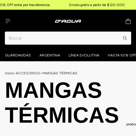
% OFF extra por transferencia
Envíos gratis a partir de $120.000
GUARDAVIDAS
ARGENTINA
LÍNEA EVOLUTIVA
HASTA 50% OFF
Inicio
>
ACCESORIOS
>
MANGAS TÉRMICAS
MANGAS
TÉRMICAS
produ