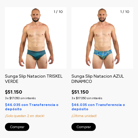
1
/
10
1
/
10
Sunga Slip Natacion TRISKEL
Sunga Slip Natacion AZUL
VERDE
DINAMICO
$51.150
$51.150
3
x
$17.050
sin interés
3
x
$17.050
sin interés
$46.035
con
Transferencia o
$46.035
con
Transferencia o
depósito
depósito
¡Solo quedan
2
en stock!
¡Última unidad!
Comprar
Comprar