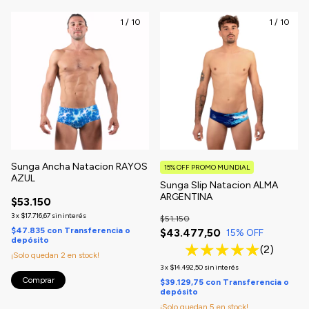
1
/
10
1
/
10
Sunga Ancha Natacion RAYOS
15% OFF PROMO MUNDIAL
AZUL
Sunga Slip Natacion ALMA
ARGENTINA
$53.150
3
x
$17.716,67
sin interés
$51.150
$47.835
con
Transferencia o
$43.477,50
15
% OFF
depósito
(2)
¡Solo quedan
2
en stock!
3
x
$14.492,50
sin interés
Comprar
$39.129,75
con
Transferencia o
depósito
¡Solo quedan
5
en stock!