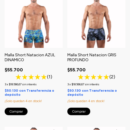
Malla Short Natacion AZUL
Malla Short Natacion GRIS
DINAMICO
PROFUNDO
$55.700
$55.700
(1)
(2)
3
x
$18.566,67
sin interés
3
x
$18.566,67
sin interés
$50.130
con
Transferencia o
$50.130
con
Transferencia o
depósito
depósito
¡Solo quedan
4
en stock!
¡Solo quedan
4
en stock!
Comprar
Comprar