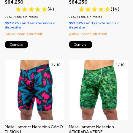
$64.250
$64.250
(4)
(14)
3
x
$21.416,67
sin interés
3
x
$21.416,67
sin interés
$57.825
con
Transferencia o
$57.825
con
Transferencia o
depósito
depósito
¡Solo quedan
3
en stock!
¡Solo quedan
5
en stock!
Comprar
Comprar
1
/
10
1
/
10
Malla Jammer Natacion CAMO
Malla Jammer Natacion
FUSION I
ATIGRADA VERDE