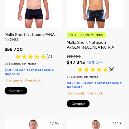
Malla Short Natacion PANAL
15% OFF PROMO MUNDIAL
NEGRO
Malla Short Natacion
ARGENTINA LINEA PATRIA
$55.700
(7)
$55.700
$47.345
15
% OFF
3
x
$18.566,67
sin interés
(9)
$50.130
con
Transferencia o
depósito
3
x
$15.781,67
sin interés
¡Solo quedan
4
en stock!
$42.610,50
con
Transferencia o
depósito
Comprar
¡Solo quedan
3
en stock!
Comprar
1
/
10
1
/
10