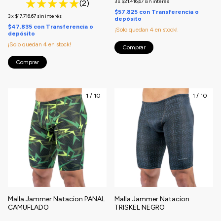
3
x
$21.416,67
sin interés
(2)
$57.825
con
Transferencia o
3
x
$17.716,67
sin interés
depósito
$47.835
con
Transferencia o
¡Solo quedan
4
en stock!
depósito
¡Solo quedan
4
en stock!
Comprar
Comprar
1
/
10
1
/
10
Malla Jammer Natacion PANAL
Malla Jammer Natacion
CAMUFLADO
TRISKEL NEGRO