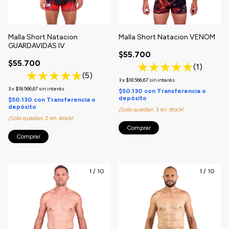
Malla Short Natacion
Malla Short Natacion VENOM
GUARDAVIDAS IV
$55.700
$55.700
(1)
(5)
3
x
$18.566,67
sin interés
3
x
$18.566,67
sin interés
$50.130
con
Transferencia o
depósito
$50.130
con
Transferencia o
depósito
¡Solo quedan
3
en stock!
¡Solo quedan
2
en stock!
Comprar
Comprar
1
/
10
1
/
10