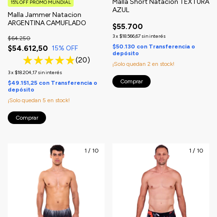
Malla Short Natacion TEXTURA
15% OFF PROMO MUNDIAL
AZUL
Malla Jammer Natacion
ARGENTINA CAMUFLADO
$55.700
3
x
$18.566,67
sin interés
$64.250
$50.130
con
Transferencia o
$54.612,50
15
% OFF
depósito
(20)
¡Solo quedan
2
en stock!
3
x
$18.204,17
sin interés
Comprar
$49.151,25
con
Transferencia o
depósito
¡Solo quedan
5
en stock!
Comprar
1
/
10
1
/
10