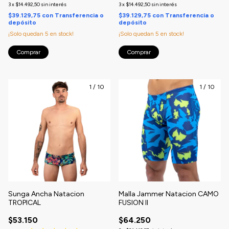
3
x
$14.492,50
sin interés
3
x
$14.492,50
sin interés
$39.129,75
con
Transferencia o
$39.129,75
con
Transferencia o
depósito
depósito
¡Solo quedan
5
en stock!
¡Solo quedan
5
en stock!
Comprar
Comprar
1
/
10
1
/
10
Sunga Ancha Natacion
Malla Jammer Natacion CAMO
TROPICAL
FUSION II
$53.150
$64.250