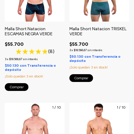
Malla Short Natacion
Malla Short Natacion TRISKEL
ESCAMAS NEGRA VERDE
VERDE
$55.700
$55.700
3
x
$18.566,67
sin interés
(8)
$50.130
con
Transferencia o
3
x
$18.566,67
sin interés
depósito
$50.130
con
Transferencia o
¡Solo quedan
3
en stock!
depósito
¡Solo quedan
3
en stock!
Comprar
Comprar
1
/
10
1
/
10