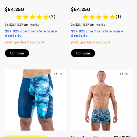
$64.250
$64.250
(3)
(1)
3
x
$21.416,67
sin interés
3
x
$21.416,67
sin interés
$57.825
con
Transferencia o
$57.825
con
Transferencia o
depósito
depósito
¡Solo quedan
2
en stock!
¡Solo quedan
5
en stock!
Comprar
Comprar
1
/
10
1
/
10