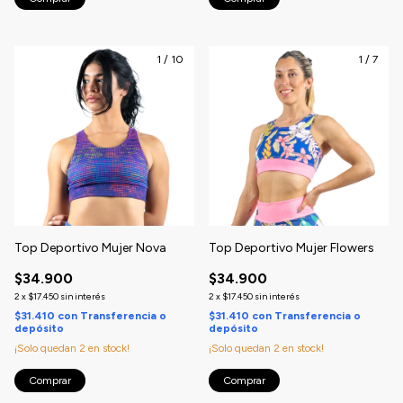
1
/
10
1
/
7
Top Deportivo Mujer Nova
Top Deportivo Mujer Flowers
$34.900
$34.900
2
x
$17.450
sin interés
2
x
$17.450
sin interés
$31.410
con
Transferencia o
$31.410
con
Transferencia o
depósito
depósito
¡Solo quedan
2
en stock!
¡Solo quedan
2
en stock!
Comprar
Comprar