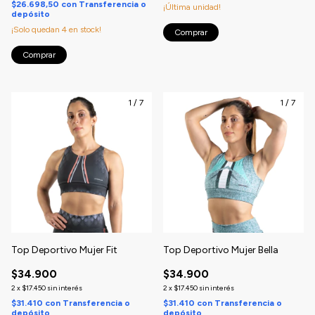
$26.698,50
con
Transferencia o
¡Última unidad!
depósito
¡Solo quedan
4
en stock!
Comprar
Comprar
1
/
7
1
/
7
Top Deportivo Mujer Fit
Top Deportivo Mujer Bella
$34.900
$34.900
2
x
$17.450
sin interés
2
x
$17.450
sin interés
$31.410
con
Transferencia o
$31.410
con
Transferencia o
depósito
depósito