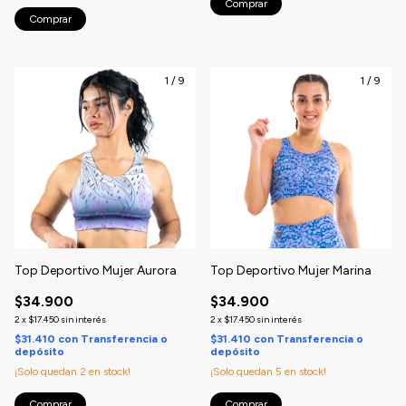
Comprar
Comprar
1
/
9
1
/
9
Top Deportivo Mujer Aurora
Top Deportivo Mujer Marina
$34.900
$34.900
2
x
$17.450
sin interés
2
x
$17.450
sin interés
$31.410
con
Transferencia o
$31.410
con
Transferencia o
depósito
depósito
¡Solo quedan
2
en stock!
¡Solo quedan
5
en stock!
Comprar
Comprar