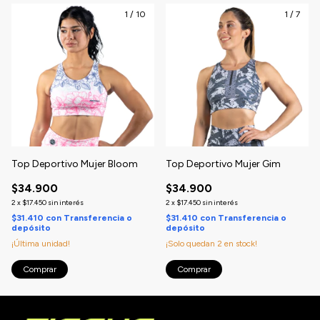
1
/
10
1
/
7
Top Deportivo Mujer Bloom
Top Deportivo Mujer Gim
$34.900
$34.900
2
x
$17.450
sin interés
2
x
$17.450
sin interés
$31.410
con
Transferencia o
$31.410
con
Transferencia o
depósito
depósito
¡Última unidad!
¡Solo quedan
2
en stock!
Comprar
Comprar