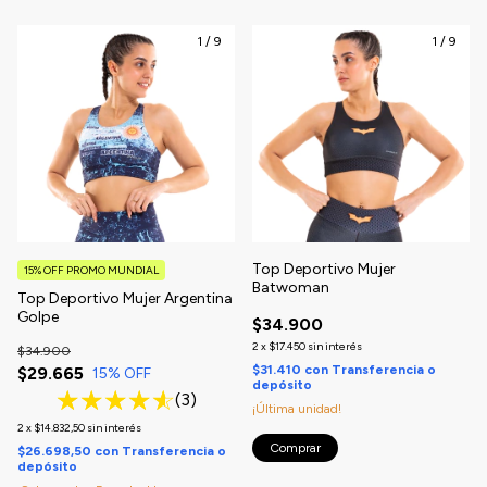
1
/
9
1
/
9
Top Deportivo Mujer
15% OFF PROMO MUNDIAL
Batwoman
Top Deportivo Mujer Argentina
Golpe
$34.900
2
x
$17.450
sin interés
$34.900
$31.410
con
Transferencia o
$29.665
15
% OFF
depósito
(3)
¡Última unidad!
2
x
$14.832,50
sin interés
Comprar
$26.698,50
con
Transferencia o
depósito