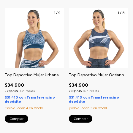
1
/
9
1
/
8
Top Deportivo Mujer Urbana
Top Deportivo Mujer Océano
$34.900
$34.900
2
x
$17.450
sin interés
2
x
$17.450
sin interés
$31.410
con
Transferencia o
$31.410
con
Transferencia o
depósito
depósito
¡Solo quedan
4
en stock!
¡Solo quedan
3
en stock!
Comprar
Comprar