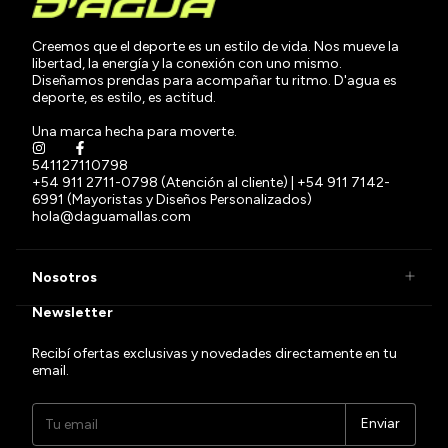
Creemos que el deporte es un estilo de vida. Nos mueve la
libertad, la energía y la conexión con uno mismo.
Diseñamos prendas para acompañar tu ritmo. D'agua es
deporte, es estilo, es actitud.
Una marca hecha para moverte.
541127110798
+54 911 2711-0798 (Atención al cliente) | +54 911 7142-
6991 (Mayoristas y Diseños Personalizados)
hola@daguamallas.com
Nosotros
Newsletter
Recibí ofertas exclusivas y novedades directamente en tu
email.