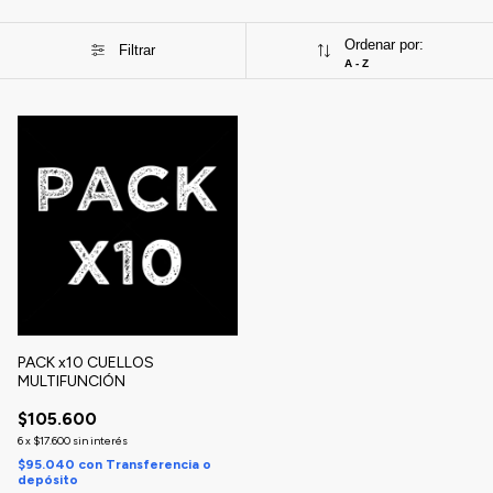
Ordenar por:
Filtrar
A - Z
1
/
9
PACK x10 CUELLOS
MULTIFUNCIÓN
$105.600
6
x
$17.600
sin interés
$95.040
con
Transferencia o
depósito