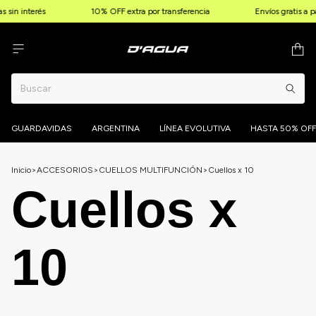
n interés
10% OFF extra por transferencia
Envíos gratis a par
GUARDAVIDAS
ARGENTINA
LÍNEA EVOLUTIVA
HASTA 50% OFF
Inicio
>
ACCESORIOS
>
CUELLOS MULTIFUNCIÓN
>
Cuellos x 10
Cuellos x
10