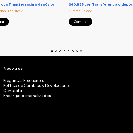
5
con
Transferencia o depósito
$60.885
con
Transferencia o depós
edan
3
en stock!
¡Última unidad!
rar
Comprar
Nosotros
Preguntas Frecuentes
Política de Cambios y Devoluciones
Contacto
Encargar personalizados