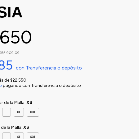
SIA
.650
$55.909,09
885
con
Transferencia o depósito
rés de
$22.550
o
pagando con Transferencia o depósito
or de la Malla:
XS
L
XL
XXL
r de la Malla:
XS
L
XL
XXL