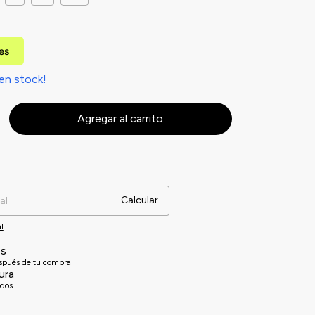
les
en stock!
Cambiar CP
Calcular
l
es
espués de tu compra
ura
idos