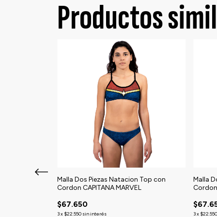
Productos simi
n Top con
Malla Dos Piezas Natacion Top con
Malla D
Cordon CAPITANA MARVEL
Cordo
$67.650
$67.6
3
x
$22.550
sin interés
3
x
$22.55