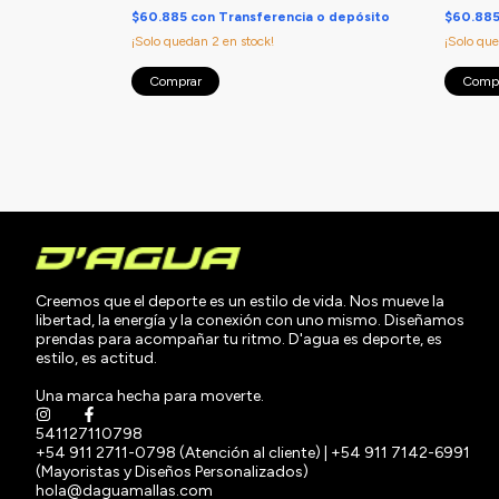
 o depósito
$60.885
con
Transferencia o depósito
$60.88
¡Solo quedan
2
en stock!
¡Solo qu
Comprar
Comp
Creemos que el deporte es un estilo de vida. Nos mueve la
libertad, la energía y la conexión con uno mismo. Diseñamos
prendas para acompañar tu ritmo. D'agua es deporte, es
estilo, es actitud.
Una marca hecha para moverte.
541127110798
+54 911 2711-0798 (Atención al cliente) | +54 911 7142-6991
(Mayoristas y Diseños Personalizados)
hola@daguamallas.com