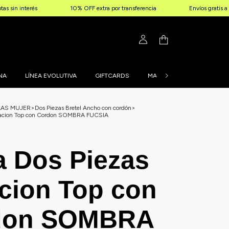
s
10% OFF extra por transferencia
Envíos gratis a partir de $
NA
LÍNEA EVOLUTIVA
GIFTCARDS
MALLAS PERSONALIZADAS
LAS MUJER
>
Dos Piezas Bretel Ancho con cordón
>
atacion Top con Cordon SOMBRA FUCSIA
a Dos Piezas
cion Top con
don SOMBRA