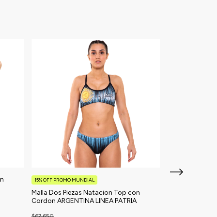
on
Malla Dos Pieza
15% OFF PROMO MUNDIAL
Cordon MANDA
Malla Dos Piezas Natacion Top con
Cordon ARGENTINA LINEA PATRIA
$67.650
3
x
$22.550
sin interés
$67.650