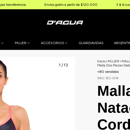
ncia
Envíos gratis a partir de $120.000
3 & 6 cuotas sin interé
E
MUJER
ACCESORIOS
GUARDAVIDAS
ARGENTI
Inicio
>
MUJER
>
MAL
1
/
13
Malla Dos Piezas N
+80 vendidos
SKU:
BC-014
Mall
Nata
Cor