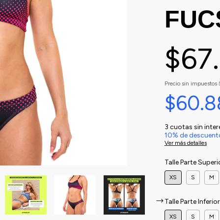
FUC
$67
Precio sin impuestos
$60.
3
cuotas sin inte
10% de descuent
Ver más detalles
Talle Parte Superi
XS
S
M
Talle Parte Inferio
XS
S
M