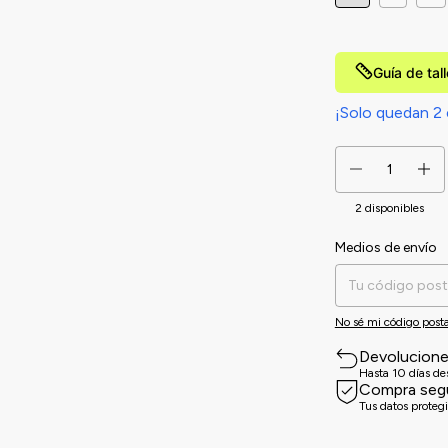
Guía de tal
¡Solo quedan
2
2
disponibles
Medios de envío
Entregas para el CP:
No sé mi código posta
Devolucion
Hasta 10 días d
Compra seg
Tus datos proteg