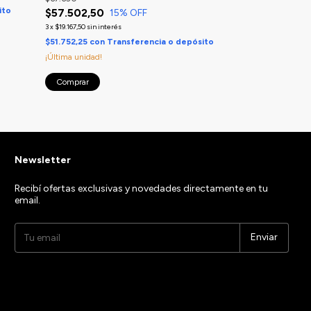
ito
$60.885
con
Tra
$57.502,50
15
% OFF
¡Última unidad!
3
x
$19.167,50
sin interés
$51.752,25
con
Transferencia o depósito
Comprar
¡Última unidad!
Comprar
Newsletter
Recibí ofertas exclusivas y novedades directamente en tu
email.