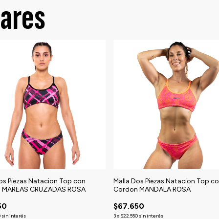
lares
os Piezas Natacion Top con
Malla Dos Piezas Natacion Top c
n MAREAS CRUZADAS ROSA
Cordon MANDALA ROSA
50
$67.650
0
sin interés
3
x
$22.550
sin interés