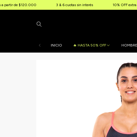
e $120.000
3 & 6 cuotas sin interés
10% OFF extra por transfere
INICIO
🔥 HASTA 50% OFF
HOMBR