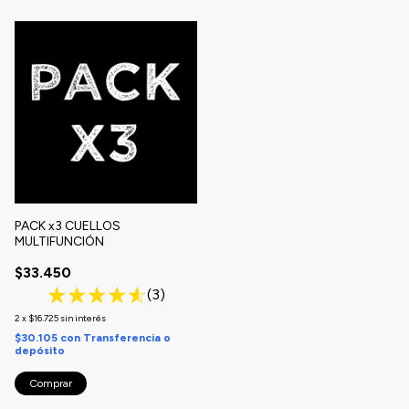
1
/
9
PACK x3 CUELLOS
MULTIFUNCIÓN
$33.450
(3)
2
x
$16.725
sin interés
$30.105
con
Transferencia o
depósito