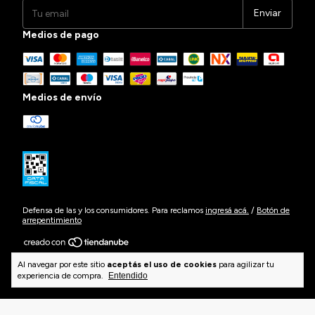
Medios de pago
Medios de envío
Defensa de las y los consumidores. Para reclamos
ingresá acá.
/
Botón de
arrepentimiento
Al navegar por este sitio
aceptás el uso de cookies
para agilizar tu
Copyright D'agua Mallas para Natación e Indumentaria Deportiva -
experiencia de compra.
Entendido
2026. Todos los derechos reservados.