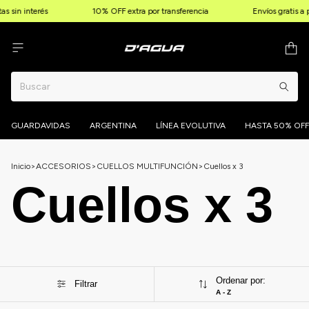
as sin interés
10% OFF extra por transferencia
Envíos gratis a
GUARDAVIDAS
ARGENTINA
LÍNEA EVOLUTIVA
HASTA 50% OFF
Inicio
>
ACCESORIOS
>
CUELLOS MULTIFUNCIÓN
>
Cuellos x 3
Cuellos x 3
Ordenar por:
Filtrar
A - Z