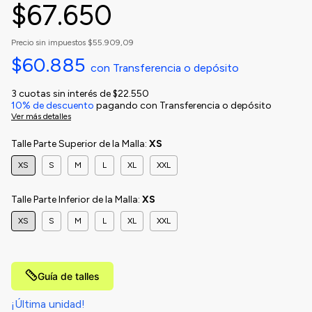
$67.650
Precio sin impuestos
$55.909,09
$60.885
con
Transferencia o depósito
3
cuotas sin interés de
$22.550
10% de descuento
pagando con Transferencia o depósito
Ver más detalles
Talle Parte Superior de la Malla:
XS
XS
S
M
L
XL
XXL
Talle Parte Inferior de la Malla:
XS
XS
S
M
L
XL
XXL
Guía de talles
¡Última unidad!