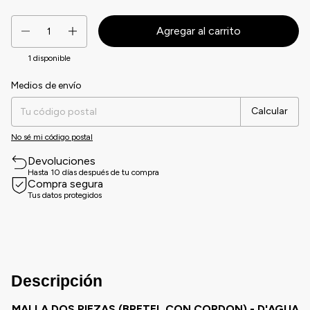
1
disponible
Medios de envío
Entregas para el CP:
Cambiar CP
Calcular
No sé mi código postal
Devoluciones
Hasta 10 días después de tu compra
Compra segura
Tus datos protegidos
Descripción
MALLA DOS PIEZAS (BRETEL CON CORDON) - D'AGUA