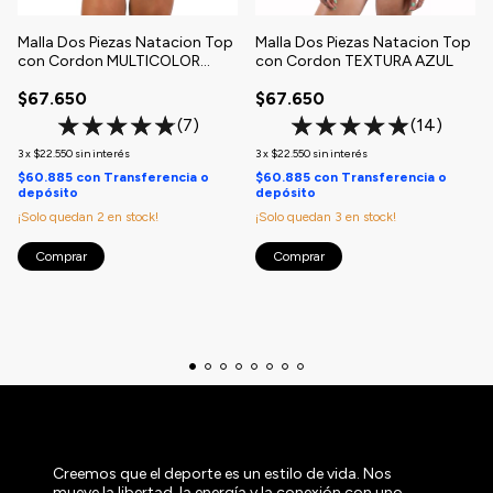
Malla Dos Piezas Natacion Top
Malla Dos Piezas Natacion Top
con Cordon MULTICOLOR
con Cordon TEXTURA AZUL
COSMICO
$67.650
$67.650
(7)
(14)
3
x
$22.550
sin interés
3
x
$22.550
sin interés
$60.885
con
Transferencia o
$60.885
con
Transferencia o
depósito
depósito
¡Solo quedan
2
en stock!
¡Solo quedan
3
en stock!
Comprar
Comprar
Creemos que el deporte es un estilo de vida. Nos
mueve la libertad, la energía y la conexión con uno