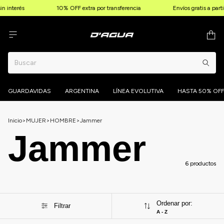
n interés
10% OFF extra por transferencia
Envíos gratis a part
GUARDAVIDAS
ARGENTINA
LÍNEA EVOLUTIVA
HASTA 50% OFF
Inicio
>
MUJER
>
HOMBRE
>
Jammer
Jammer
6 productos
Ordenar por:
Filtrar
A - Z