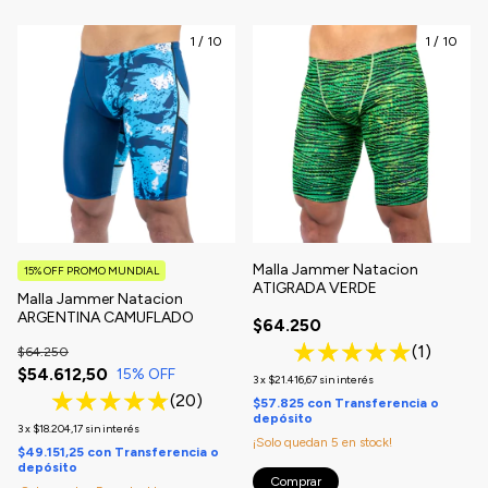
1
/
10
1
/
10
Malla Jammer Natacion
15% OFF PROMO MUNDIAL
ATIGRADA VERDE
Malla Jammer Natacion
ARGENTINA CAMUFLADO
$64.250
(1)
$64.250
$54.612,50
15
% OFF
3
x
$21.416,67
sin interés
(20)
$57.825
con
Transferencia o
depósito
3
x
$18.204,17
sin interés
¡Solo quedan
5
en stock!
$49.151,25
con
Transferencia o
depósito
Comprar