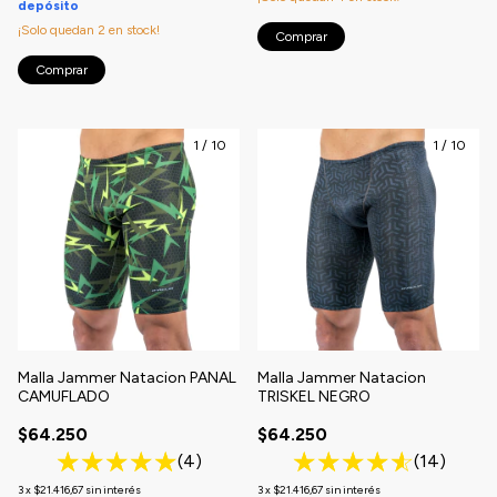
depósito
¡Solo quedan
2
en stock!
Comprar
Comprar
1
/
10
1
/
10
Malla Jammer Natacion PANAL
Malla Jammer Natacion
CAMUFLADO
TRISKEL NEGRO
$64.250
$64.250
(4)
(14)
3
x
$21.416,67
sin interés
3
x
$21.416,67
sin interés