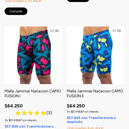
¡Solo quedan
5
en stock!
Comprar
1
/
10
1
/
10
Malla Jammer Natacion CAMO
Malla Jammer Natacion CAMO
FUSION I
FUSION II
$64.250
$64.250
3
x
$21.416,67
sin interés
(3)
$57.825
con
Transferencia o
3
x
$21.416,67
sin interés
depósito
$57.825
con
Transferencia o
¡Solo quedan
4
en stock!