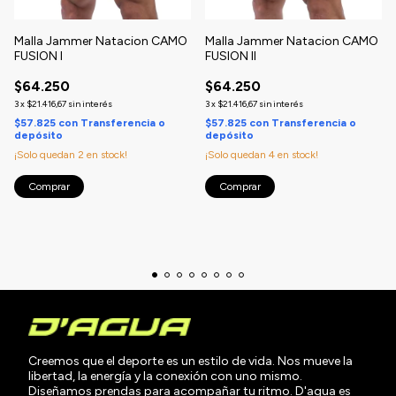
Malla Jammer Natacion CAMO
Malla Jammer Natacion CAMO
FUSION I
FUSION II
$64.250
$64.250
3
x
$21.416,67
sin interés
3
x
$21.416,67
sin interés
$57.825
con
Transferencia o
$57.825
con
Transferencia o
depósito
depósito
¡Solo quedan
2
en stock!
¡Solo quedan
4
en stock!
Comprar
Comprar
Creemos que el deporte es un estilo de vida. Nos mueve la
libertad, la energía y la conexión con uno mismo.
Diseñamos prendas para acompañar tu ritmo. D'agua es