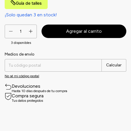
Guía de talles
¡Solo quedan
3
en stock!
3
disponibles
Medios de envío
Entregas para el CP:
Cambiar CP
Calcular
No sé mi código postal
Devoluciones
Hasta 10 días después de tu compra
Compra segura
Tus datos protegidos