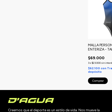
MALLA PERSON
ENTERIZA - T
$69.000
3
x
$23.000
sin inter
$62.100
con
Tra
depósito
Comprar
Creemos que el deporte es un estilo de vida. Nos mueve la