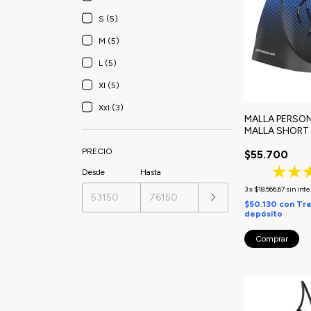
S (5)
M (5)
L (5)
Xl (5)
Xxl (3)
MALLA PERSON
MALLA SHORT 
PRECIO
$55.700
Desde
Hasta
3
x
$18.566,67
sin int
$50.130
con
Tra
depósito
Comprar