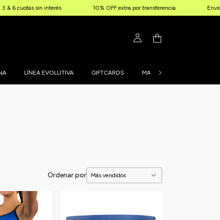
 cuotas sin interés
10% OFF extra por transferencia
Envíos gra
NA
LÍNEA EVOLUTIVA
GIFTCARDS
MALLAS PERSONALIZADAS
Ordenar por