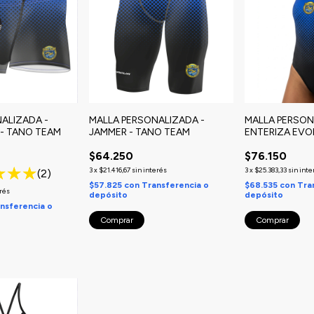
ALIZADA -
MALLA PERSONALIZADA -
MALLA PERSON
- TANO TEAM
JAMMER - TANO TEAM
ENTERIZA EVO
TEAM
$64.250
$76.150
3
x
$21.416,67
sin interés
3
x
$25.383,33
sin inte
(2)
$57.825
con
Transferencia o
$68.535
con
Tra
erés
depósito
depósito
nsferencia o
Comprar
Comprar