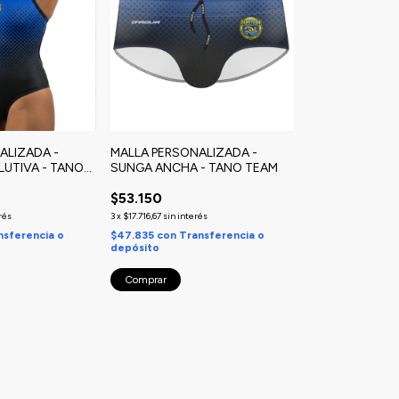
ALIZADA -
MALLA PERSONALIZADA -
LUTIVA - TANO
SUNGA ANCHA - TANO TEAM
$53.150
rés
3
x
$17.716,67
sin interés
nsferencia o
$47.835
con
Transferencia o
depósito
Comprar