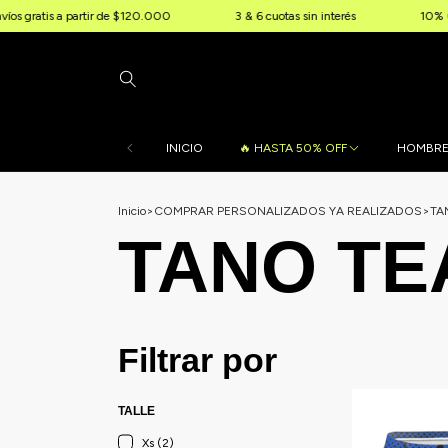
ratis a partir de $120.000
3 & 6 cuotas sin interés
10% OFF ex
INICIO
🔥 HASTA 50% OFF
HOMBR
Inicio
>
COMPRAR PERSONALIZADOS YA REALIZADOS
>
TA
TANO TE
Filtrar por
TALLE
Xs (2)