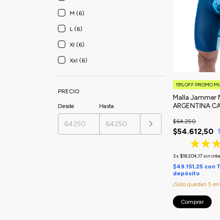
M (6)
L (6)
Xl (6)
Xxl (6)
15% OFF PROMO M
PRECIO
Malla Jammer 
ARGENTINA C
Desde
Hasta
$64.250
$54.612,50
3
x
$18.204,17
sin int
$49.151,25
con
T
depósito
¡Solo quedan
5
en 
Comprar