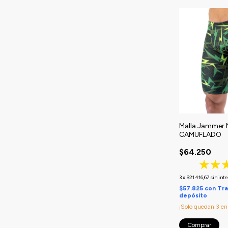
Malla Jammer 
CAMUFLADO
$64.250
3
x
$21.416,67
sin int
$57.825
con
Tra
depósito
¡Solo quedan
3
en 
Comprar