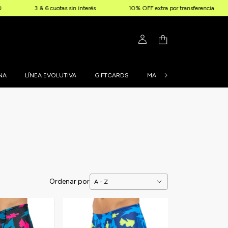
 & 6 cuotas sin interés
10% OFF extra por transferencia
Envíos
NA
LÍNEA EVOLUTIVA
GIFTCARDS
MALLAS PERSONALIZADAS
Ordenar por