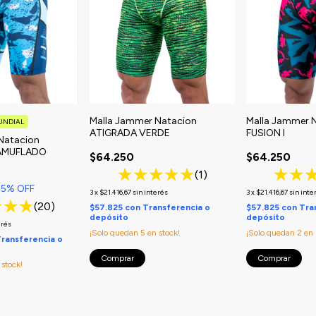
Malla Jammer Natacion
Malla Jammer 
UNDIAL
ATIGRADA VERDE
FUSION I
Natacion
AMUFLADO
$64.250
$64.250
(1)
15
% OFF
3
x
$21.416,67
sin interés
3
x
$21.416,67
sin inte
(20)
$57.825
con
Transferencia o
$57.825
con
Tra
depósito
depósito
erés
¡Solo quedan
5
en stock!
¡Solo quedan
2
en 
ransferencia o
Comprar
Comprar
stock!