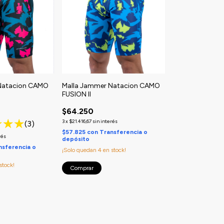
Natacion CAMO
Malla Jammer Natacion CAMO
FUSION II
$64.250
3
x
$21.416,67
sin interés
(3)
$57.825
con
Transferencia o
rés
depósito
nsferencia o
¡Solo quedan
4
en stock!
stock!
Comprar