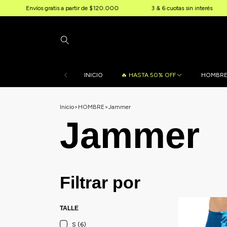
íos gratis a partir de $120.000
3 & 6 cuotas sin interés
10% OF
INICIO
🔥 HASTA 50% OFF
HOMBR
Inicio
>
HOMBRE
>
Jammer
Jammer
Filtrar por
TALLE
S (6)