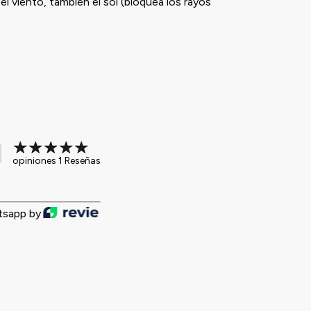
l viento, también el sol (bloquea los rayos
opiniones 1 Reseñas
tsapp by