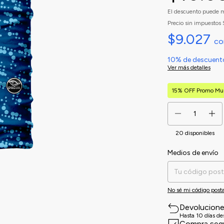
El descuento puede m
Precio sin impuestos
$9.027
co
10% de descuent
Ver más detalles
15% OFF Promo Mu
20
disponibles
Medios de envío
Entregas para el CP:
No sé mi código posta
Devolucion
Hasta 10 días d
Compra seg