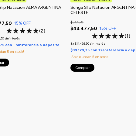
Slip Natacion ALMA ARGENTINA
Sunga Slip Natacion ARGENTINA
CELESTE
$51.150
77,50
15
% OFF
$43.477,50
15
% OFF
(2)
(1)
,50
sin interés
3
x
$14.492,50
sin interés
,75
con
Transferencia o depósito
$39.129,75
con
Transferencia o dep
edan
5
en stock!
¡Solo quedan
5
en stock!
rar
Comprar
Nosotros
Preguntas Frecuentes
Política de Cambios y Devoluciones
Contacto
Encargar personalizados