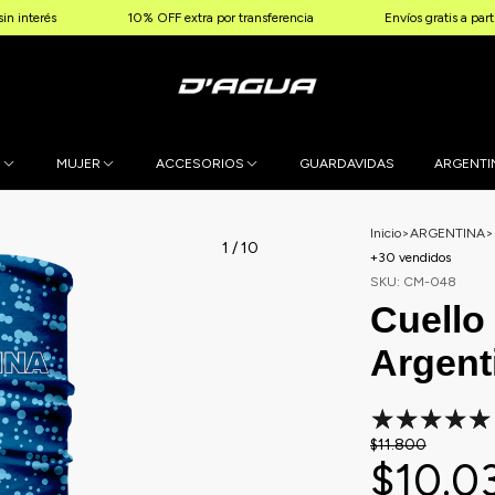
10% OFF extra por transferencia
Envíos gratis a partir de $12
E
MUJER
ACCESORIOS
GUARDAVIDAS
ARGENTI
Inicio
>
ARGENTINA
>
1
/
10
+30 vendidos
SKU:
CM-048
Cuello
Argent
$11.800
$10.0