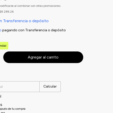
odificarse al combinar con otras promociones.
$8.289,26
n
Transferencia o depósito
o
pagando con Transferencia o depósito
ndial
Cambiar CP
Calcular
l
es
espués de tu compra
ura