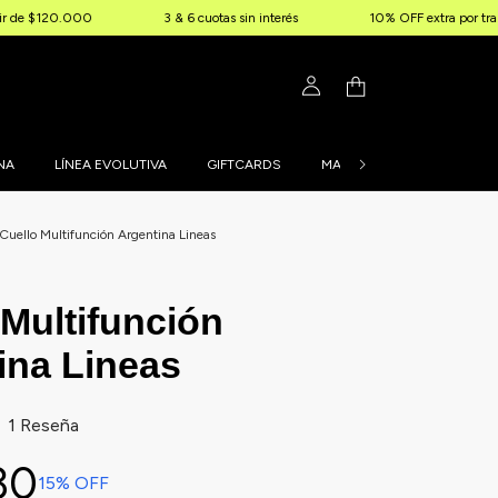
0.000
3 & 6 cuotas sin interés
10% OFF extra por transferencia
NA
LÍNEA EVOLUTIVA
GIFTCARDS
MALLAS PERSONALIZADAS
Cuello Multifunción Argentina Lineas
 Multifunción
ina Lineas
1 Reseña
30
15
% OFF