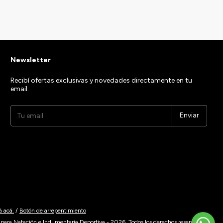
Comprar
Newsletter
Recibí ofertas exclusivas y novedades directamente en tu
email.
á acá.
/
Botón de arrepentimiento
para Natación e Indumentaria Deportiva - 2026. Todos los derechos reservados.