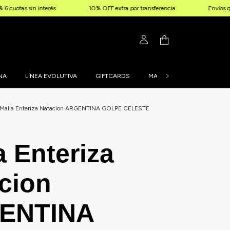
sin interés
10% OFF extra por transferencia
Envíos gratis a pa
NA
LÍNEA EVOLUTIVA
GIFTCARDS
MALLAS PERSONALIZADAS
Malla Enteriza Natacion ARGENTINA GOLPE CELESTE
a Enteriza
cion
ENTINA