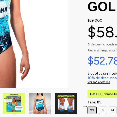
GOL
$69.000
$58
El descuento puede m
Precio sin impuestos
$52.7
3
cuotas sin inte
10% de descuent
Ver más detalles
15% OFF Promo Mu
Talle:
XS
XS
S
M