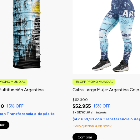
 PROMO MUNDIAL
15% OFF PROMO MUNDIAL
Multifunción Argentina I
Calza Larga Mujer Argentina Golp
$62.300
30
$52.955
15
% OFF
15
% OFF
3
x
$17.651,67
sin interés
con
Transferencia o depósito
$47.659,50
con
Transferencia o de
¡Solo quedan
4
en stock!
Comprar