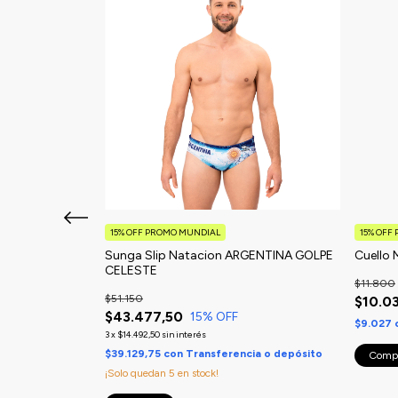
15% OFF PROMO MUNDIAL
15% OFF
GENTINA GRIS
Sunga Slip Natacion ARGENTINA GOLPE
Cuello 
CELESTE
$11.800
$51.150
$10.0
$43.477,50
15
% OFF
$9.027
3
x
$14.492,50
sin interés
cia o depósito
$39.129,75
con
Transferencia o depósito
¡Solo quedan
5
en stock!