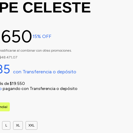
PE CELESTE
.650
15
% OFF
odificarse al combinar con otras promociones.
$48.471,07
85
con
Transferencia o depósito
rés de
$19.550
o
pagando con Transferencia o depósito
ndial
L
XL
XXL