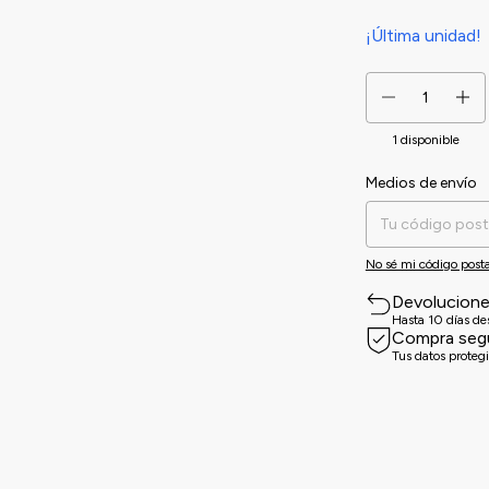
¡Última unidad!
1
disponible
Medios de envío
Entregas para el CP:
No sé mi código posta
Devolucion
Hasta 10 días d
Compra seg
Tus datos proteg