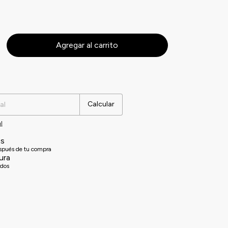
Cambiar CP
Calcular
l
es
espués de tu compra
ura
idos