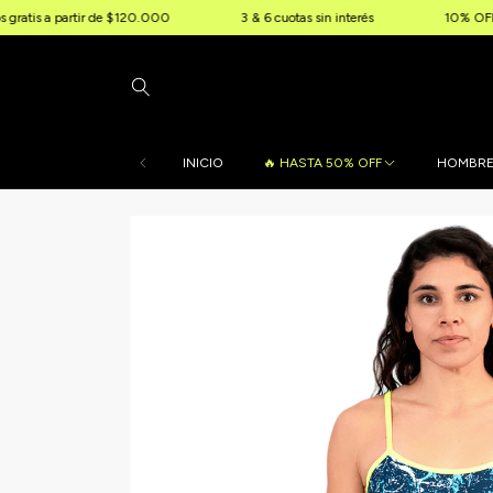
partir de $120.000
3 & 6 cuotas sin interés
10% OFF extra por 
INICIO
🔥 HASTA 50% OFF
HOMBR