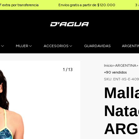
transferencia
Envíos gratis a partir de $120.000
3 & 6 cuotas 
E
MUJER
ACCESORIOS
GUARDAVIDAS
ARGENTI
Inicio
>
ARGENTINA
>
1
/
13
+90 vendidos
SKU:
ENT-XS-E-409
Mall
Nata
ARG