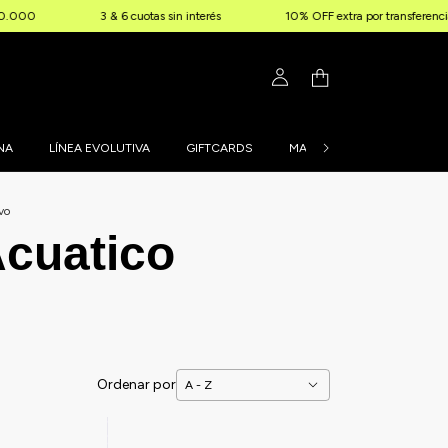
3 & 6 cuotas sin interés
10% OFF extra por transferencia
En
NA
LÍNEA EVOLUTIVA
GIFTCARDS
MALLAS PERSONALIZADAS
vo
cuatico
Ordenar por