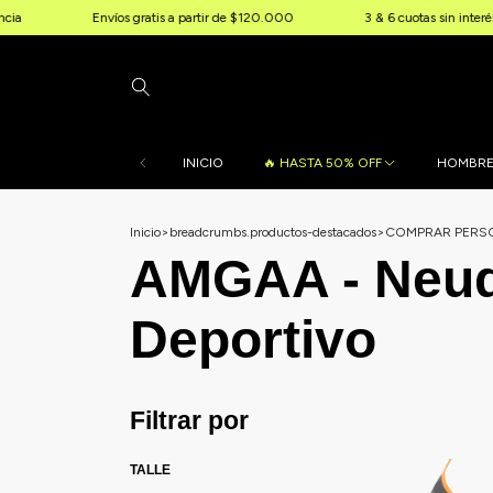
Envíos gratis a partir de $120.000
3 & 6 cuotas sin interés
10
INICIO
🔥 HASTA 50% OFF
HOMBR
Inicio
>
breadcrumbs.productos-destacados
>
COMPRAR PERSO
AMGAA - Neuq
Deportivo
Filtrar por
TALLE