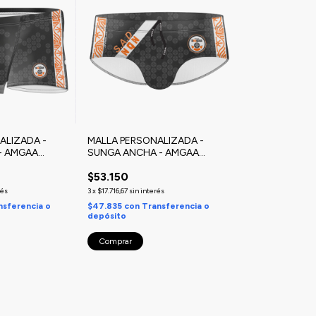
ALIZADA -
MALLA PERSONALIZADA -
- AMGAA
SUNGA ANCHA - AMGAA
vamento
(Neuquén) Salvamento
$53.150
tivo
Acuático Deportivo
rés
3
x
$17.716,67
sin interés
nsferencia o
$47.835
con
Transferencia o
depósito
Comprar