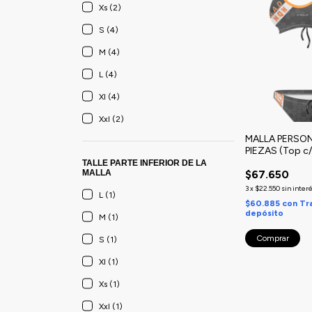
Xs (2)
S (4)
M (4)
L (4)
Xl (4)
Xxl (2)
MALLA PERSON
PIEZAS (Top c
AMGAA (Neuqu
TALLE PARTE INFERIOR DE LA
MALLA
$67.650
Acuático Depo
3
x
$22.550
sin inter
L (1)
$60.885
con
Tr
depósito
M (1)
Comprar
S (1)
Xl (1)
Xs (1)
Xxl (1)