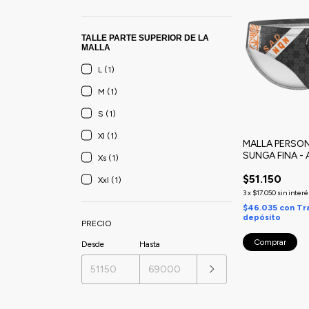
TALLE PARTE SUPERIOR DE LA
MALLA
L (1)
M (1)
S (1)
Xl (1)
MALLA PERSON
SUNGA FINA -
Xs (1)
(Neuquén) Sa
$51.150
Acuático Depo
Xxl (1)
3
x
$17.050
sin interé
$46.035
con
Tr
depósito
PRECIO
Comprar
Desde
Hasta