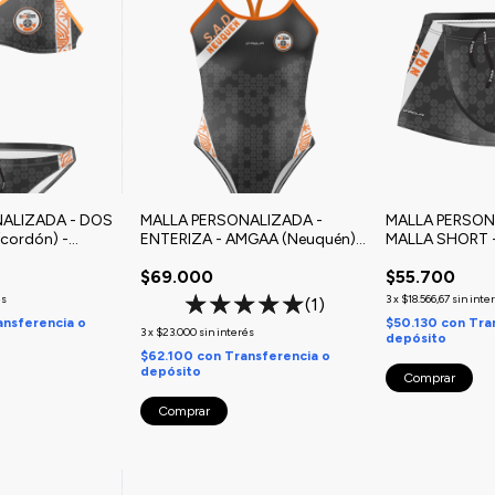
ALIZADA - DOS
MALLA PERSONALIZADA -
MALLA PERSON
/cordón) -
ENTERIZA - AMGAA (Neuquén)
MALLA SHORT 
én) Salvamento
Salvamento Acuático
(Neuquén) Sal
$69.000
$55.700
rtivo
Deportivo
Acuático Depor
és
3
x
$18.566,67
sin inte
(1)
ansferencia o
$50.130
con
Tra
3
x
$23.000
sin interés
depósito
$62.100
con
Transferencia o
depósito
Comprar
Comprar