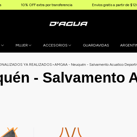
% OFF extra por transferencia
Envíos gratis a partir de $120.000
E
MUJER
ACCESORIOS
GUARDAVIDAS
ARGENTI
NALIZADOS YA REALIZADOS
>
AMGAA - Neuquén - Salvamento Acuatico Deporti
uén - Salvamento A