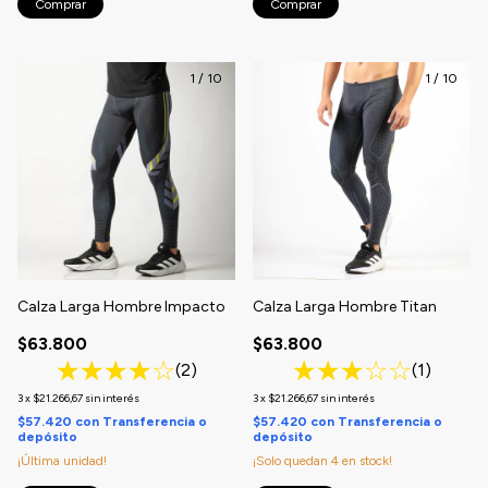
Comprar
Comprar
1
/
10
1
/
10
Calza Larga Hombre Impacto
Calza Larga Hombre Titan
$63.800
$63.800
(2)
(1)
3
x
$21.266,67
sin interés
3
x
$21.266,67
sin interés
$57.420
con
Transferencia o
$57.420
con
Transferencia o
depósito
depósito
¡Última unidad!
¡Solo quedan
4
en stock!