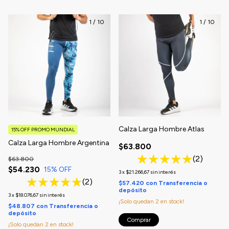
1
/
10
1
/
10
Calza Larga Hombre Atlas
15% OFF PROMO MUNDIAL
Calza Larga Hombre Argentina
$63.800
(2)
$63.800
$54.230
15
% OFF
3
x
$21.266,67
sin interés
(2)
$57.420
con
Transferencia o
depósito
3
x
$18.076,67
sin interés
¡Solo quedan
2
en stock!
$48.807
con
Transferencia o
depósito
Comprar
¡Solo quedan
2
en stock!