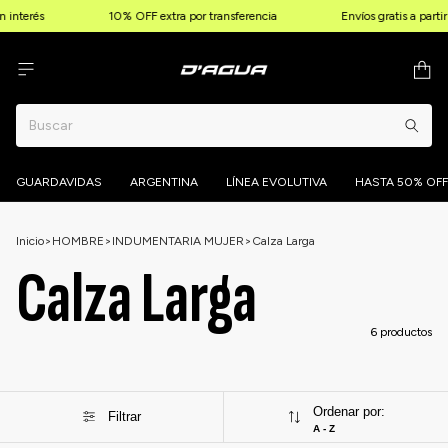
 interés
10% OFF extra por transferencia
Envíos gratis a part
GUARDAVIDAS
ARGENTINA
LÍNEA EVOLUTIVA
HASTA 50% OFF
Inicio
>
HOMBRE
>
INDUMENTARIA MUJER
>
Calza Larga
Calza Larga
6 productos
Ordenar por:
Filtrar
A - Z