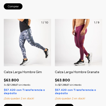
Comprar
1
/
10
1
/
9
Calza Larga Hombre Gim
Calza Larga Hombre Granate
$63.800
$63.800
3
x
$21.266,67
sin interés
3
x
$21.266,67
sin interés
$57.420
con
Transferencia o
$57.420
con
Transferencia o
depósito
depósito
¡Solo quedan
2
en stock!
¡Solo quedan
2
en stock!