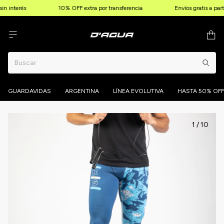
n interés
10% OFF extra por transferencia
Envíos gratis a par
GUARDAVIDAS
ARGENTINA
LÍNEA EVOLUTIVA
HASTA 50% OFF
1
/
10