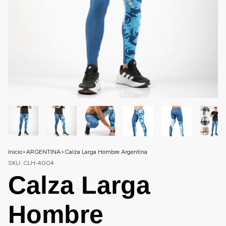
Inicio
>
ARGENTINA
>
Calza Larga Hombre Argentina
SKU:
CLH-4004
Calza Larga
Hombre