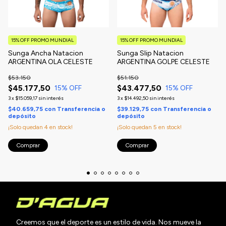
15% OFF PROMO MUNDIAL
15% OFF PROMO MUNDIAL
Sunga Ancha Natacion
Sunga Slip Natacion
ARGENTINA OLA CELESTE
ARGENTINA GOLPE CELESTE
$53.150
$51.150
$45.177,50
$43.477,50
15
% OFF
15
% OFF
3
x
$15.059,17
sin interés
3
x
$14.492,50
sin interés
$40.659,75
con
Transferencia o
$39.129,75
con
Transferencia o
depósito
depósito
¡Solo quedan
4
en stock!
¡Solo quedan
5
en stock!
Comprar
Comprar
Creemos que el deporte es un estilo de vida. Nos mueve la