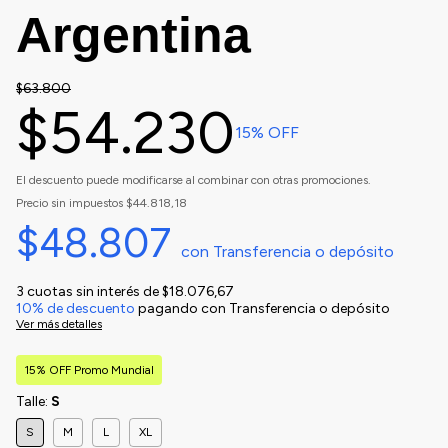
Argentina
$63.800
$54.230
15
% OFF
El descuento puede modificarse al combinar con otras promociones.
Precio sin impuestos
$44.818,18
$48.807
con
Transferencia o depósito
3
cuotas sin interés de
$18.076,67
10% de descuento
pagando con Transferencia o depósito
Ver más detalles
15% OFF Promo Mundial
Talle:
S
S
M
L
XL