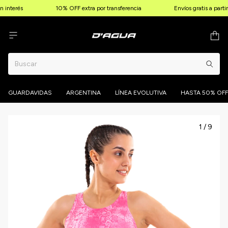
 interés
10% OFF extra por transferencia
Envíos gratis a parti
GUARDAVIDAS
ARGENTINA
LÍNEA EVOLUTIVA
HASTA 50% OFF
1
/
9