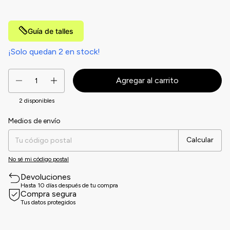
Guía de talles
¡Solo quedan
2
en stock!
2
disponibles
Medios de envío
Entregas para el CP:
Cambiar CP
Calcular
No sé mi código postal
Devoluciones
Hasta 10 días después de tu compra
Compra segura
Tus datos protegidos