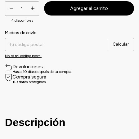
4
disponibles
Medios de envío
Entregas para el CP:
Cambiar CP
Calcular
No sé mi código postal
Devoluciones
Hasta 10 días después de tu compra
Compra segura
Tus datos protegidos
Descripción