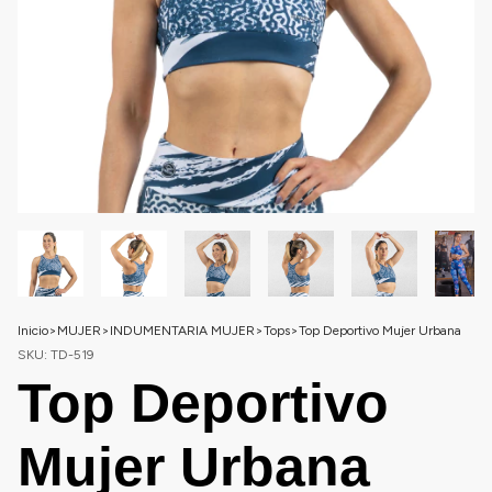
Inicio
>
MUJER
>
INDUMENTARIA MUJER
>
Tops
>
Top Deportivo Mujer Urbana
SKU:
TD-519
Top Deportivo
Mujer Urbana