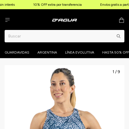
n interés
10% OFF extra por transferencia
Envíos gratis a part
GUARDAVIDAS
ARGENTINA
LÍNEA EVOLUTIVA
HASTA 50% OFF
1
/
9