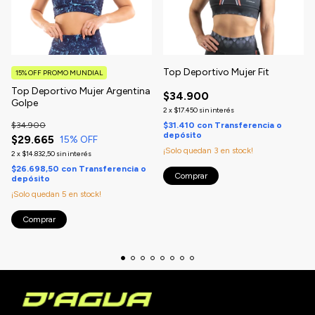
Top Deportivo Mujer Fit
15% OFF PROMO MUNDIAL
Top Deportivo Mujer Argentina
$34.900
Golpe
2
x
$17.450
sin interés
$34.900
$31.410
con
Transferencia o
depósito
$29.665
15
% OFF
¡Solo quedan
3
en stock!
2
x
$14.832,50
sin interés
$26.698,50
con
Transferencia o
Comprar
depósito
¡Solo quedan
5
en stock!
Comprar