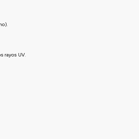
mo).
os rayos UV.