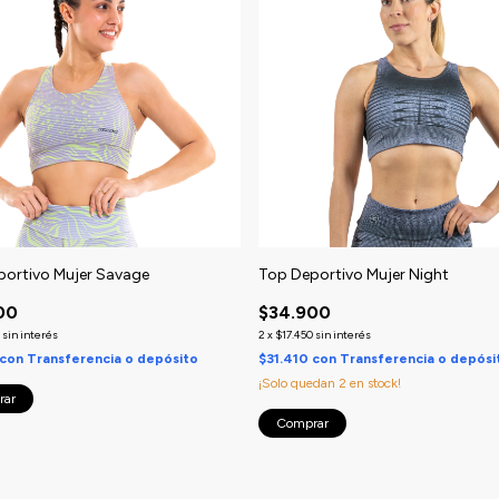
portivo Mujer Savage
Top Deportivo Mujer Night
00
$34.900
sin interés
2
x
$17.450
sin interés
con
Transferencia o depósito
$31.410
con
Transferencia o depósi
¡Solo quedan
2
en stock!
rar
Comprar