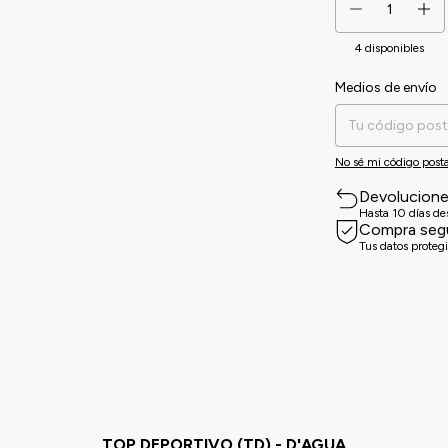
4
disponibles
Medios de envío
Entregas para el CP:
No sé mi código posta
Devolucion
Hasta 10 días d
Compra seg
Tus datos proteg
TOP DEPORTIVO (TD) - D'AGUA