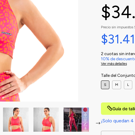
$34
Precio sin impuestos
$31.4
2
cuotas sin inte
10% de descuent
Ver más detalles
Talle del Conjunt
S
M
L
Guía de tal
¡Solo quedan
4