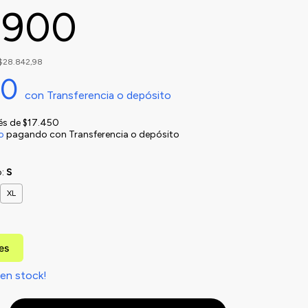
.900
$28.842,98
10
con
Transferencia o depósito
rés de
$17.450
o
pagando con Transferencia o depósito
o:
S
XL
les
en stock!