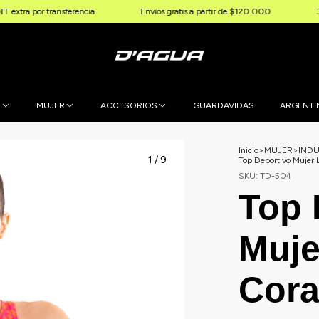
ransferencia
Envíos gratis a partir de $120.000
3 & 6 cuotas s
E
MUJER
ACCESORIOS
GUARDAVIDAS
ARGENTI
Inicio
>
MUJER
>
IND
1
/
9
Top Deportivo Mujer 
SKU:
TD-504
Top 
Muje
Cora