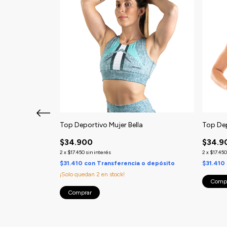
éano
Top Deportivo Mujer Bella
Top De
$34.900
$34.9
2
x
$17.450
sin interés
2
x
$17.450
o depósito
$31.410
con
Transferencia o depósito
$31.410
¡Solo quedan
2
en stock!
Comp
Comprar