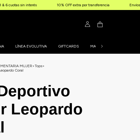
in interés
10% OFF extra por transferencia
Envíos gratis a par
NA
LÍNEA EVOLUTIVA
GIFTCARDS
MALLAS PERSONALIZADAS
UMENTARIA MUJER
>
Tops
>
Leopardo Coral
Deportivo
r Leopardo
l