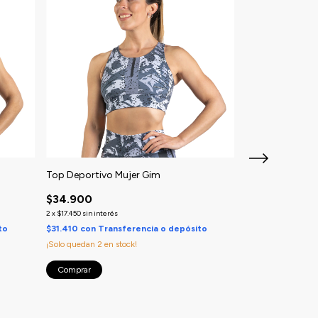
Top Deportivo Mujer Gim
Top Deportivo M
$34.900
$34.900
2
x
$17.450
sin interés
2
x
$17.450
sin interés
to
$31.410
con
Transferencia o depósito
$31.410
con
Tran
¡Solo quedan
2
en stock!
¡Solo quedan
3
en s
Comprar
Comprar