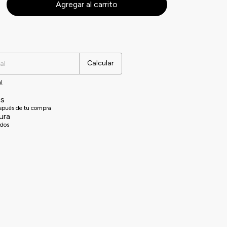
Cambiar CP
Calcular
l
es
espués de tu compra
ura
idos