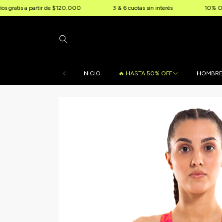
partir de $120.000
3 & 6 cuotas sin interés
10% OFF extra por t
INICIO
🔥 HASTA 50% OFF
HOMBR