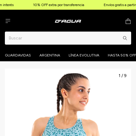
 interés
10% OFF extra por transferencia
Envíos gratis a parti
GUARDAVIDAS
ARGENTINA
LÍNEA EVOLUTIVA
HASTA 50% OFF
1
/
9