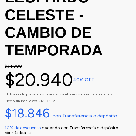
CELESTE -
CAMBIO DE
TEMPORADA
$34.900
$20.940
40
% OFF
El descuento puede modificarse al combinar con otras promociones.
Precio sin impuestos
$17.305,79
$18.846
con
Transferencia o depósito
10% de descuento
pagando con Transferencia o depósito
Ver más detalles