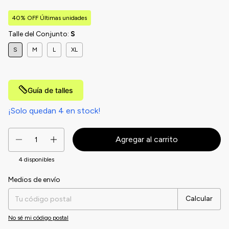
40% OFF Últimas unidades
Talle del Conjunto:
S
S
M
L
XL
Guía de talles
¡Solo quedan
4
en stock!
4
disponibles
Medios de envío
Entregas para el CP:
Cambiar CP
Calcular
No sé mi código postal