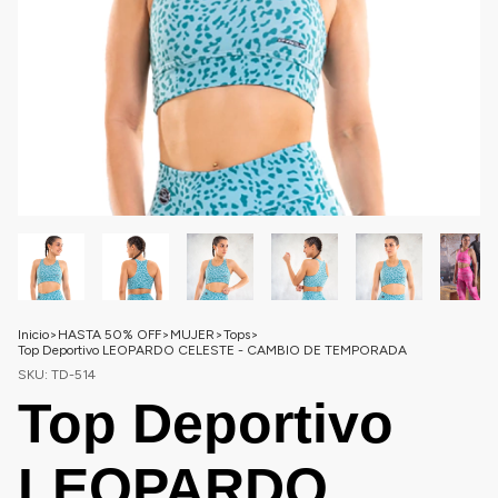
Inicio
>
HASTA 50% OFF
>
MUJER
>
Tops
>
Top Deportivo LEOPARDO CELESTE - CAMBIO DE TEMPORADA
SKU:
TD-514
Top Deportivo
LEOPARDO