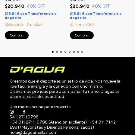
$20.940
$20.940
40
% OFF
40
% OFF
$18.846
con
Transferencia o
$18.846
con
Transferencia o
depósito
depósito
¡Solo quedan
3
en stock!
¡Última unidad!
Comprar
Comprar
Creemos que el deporte es un estilo de vida. Nos mueve la
libertad, la energía y la conexión con uno mismo.
Diseñamos prendas para acompañar tu ritmo. D'agua es
deporte, es estilo, es actitud.
Una marca hecha para moverte.
541127110798
+54 911 2711-0798 (Atención al cliente) | +54 911 7142-
6991 (Mayoristas y Diseños Personalizados)
hola@daguamallas.com