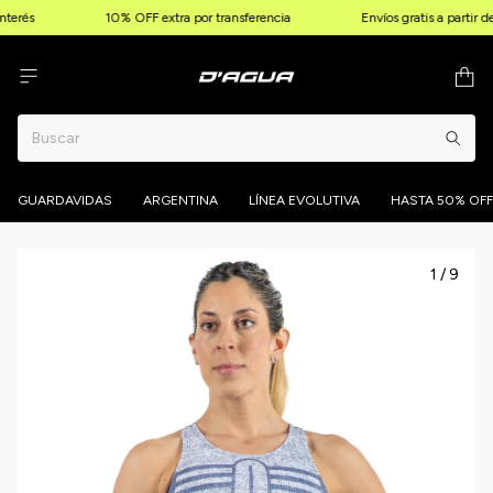
terés
10% OFF extra por transferencia
Envíos gratis a partir 
GUARDAVIDAS
ARGENTINA
LÍNEA EVOLUTIVA
HASTA 50% OFF
1
/
9