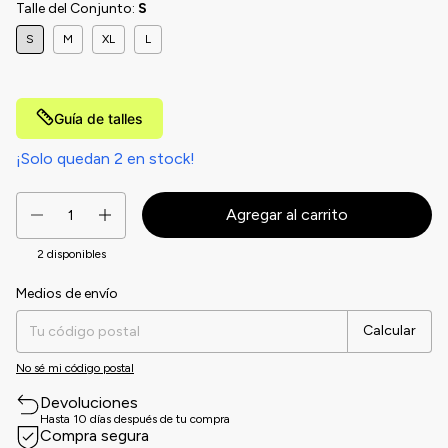
Talle del Conjunto:
S
S
M
XL
L
Guía de talles
¡Solo quedan
2
en stock!
2
disponibles
Medios de envío
Entregas para el CP:
Cambiar CP
Calcular
No sé mi código postal
Devoluciones
Hasta 10 días después de tu compra
Compra segura