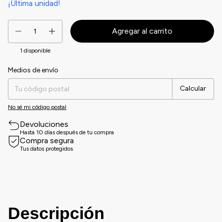
¡Última unidad!
1
disponible
Medios de envío
Entregas para el CP:
Cambiar CP
Calcular
No sé mi código postal
Devoluciones
Hasta 10 días después de tu compra
Compra segura
Tus datos protegidos
Descripción