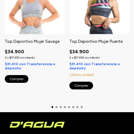
Top Deportivo Mujer Savage
Top Deportivo Mujer Puente
$34.900
$34.900
2
x
$17.450
sin interés
2
x
$17.450
sin interés
$31.410
con
Transferencia o
$31.410
con
Transferencia o
depósito
depósito
¡Última unidad!
Comprar
Comprar