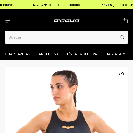
 interés
10% OFF extra por transferencia
Envíos gratis a parti
GUARDAVIDAS
ARGENTINA
LÍNEA EVOLUTIVA
HASTA 50% OFF
1
/
9