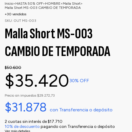
Inicio
>
HASTA 50% OFF
>
HOMBRE
>
Malla Short
>
Malla Short MS-003 CAMBIO DE TEMPORADA
+30 vendidos
SKU:
OUT MS-003
Malla Short MS-003
CAMBIO DE TEMPORADA
$50.600
$35.420
30
% OFF
Precio sin impuestos
$29.272,73
$31.878
con
Transferencia o depósito
2
cuotas sin interés de
$17.710
10% de descuento
pagando con Transferencia o depósito
Ver más detalles