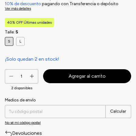
10% de descuento
pagando con Transferencia o depósito
Ver más detalles
40% OFF Últimas unidades
Talle:
S
S
L
¡Solo quedan
2
en stock!
2
disponibles
Medios de envío
Entregas para el CP:
Cambiar CP
Calcular
No sé mi código postal
Devoluciones