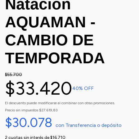
Natacion
AQUAMAN -
CAMBIO DE
TEMPORADA
$55.700
$33.420
40
% OFF
El descuento puede modificarse al combinar con otras promociones.
Precio sin impuestos
$27.619,83
$30.078
con
Transferencia o depósito
2
cuotas sin interés de
$16.710