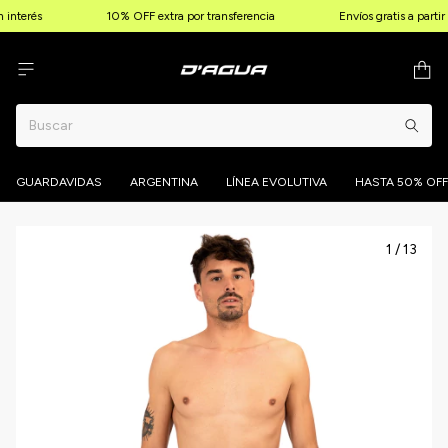
interés
10% OFF extra por transferencia
Envíos gratis a parti
GUARDAVIDAS
ARGENTINA
LÍNEA EVOLUTIVA
HASTA 50% OFF
1
/
13