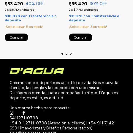
$33.420
$35.420
40
% OFF
30
% OFF
2
x
$16.710
sin interés
2
x
$17.710
sin interés
$30.078
con
Transferencia o
$31.878
con
Transferencia o
depósito
depósito
¡Solo quedan
5
en stock!
¡Solo quedan
3
en stock!
Comprar
Comprar
Creemos que el deporte es un estilo de vida. Nos mueve la
libertad, la energía y la conexión con uno mismo.
Diseñamos prendas para acompañar tu ritmo. D'agua es
deporte, es estilo, es actitud.
Una marca hecha para moverte.
541127110798
+54 911 2711-0798 (Atención al cliente) | +54 911 7142-
6991 (Mayoristas y Diseños Personalizados)