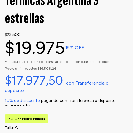
Térmicas Argentina 3
estrellas
$23.500
$19.975
15
% OFF
El descuento puede modificarse al combinar con otras promociones.
Precio sin impuestos
$16.508,26
$17.977,50
con
Transferencia o
depósito
10% de descuento
pagando con Transferencia o depósito
Ver más detalles
15% OFF Promo Mundial
Talle:
S