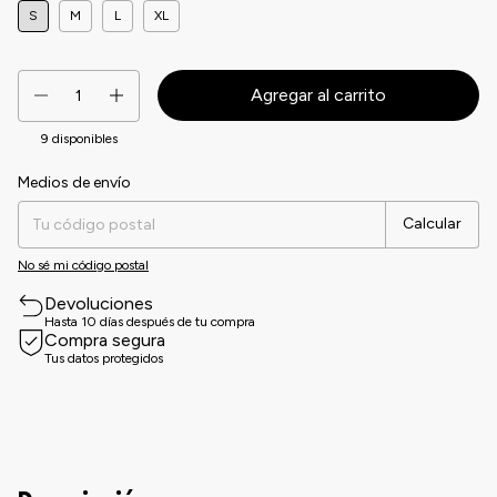
S
M
L
XL
9
disponibles
Medios de envío
Entregas para el CP:
Cambiar CP
Calcular
No sé mi código postal
Devoluciones
Hasta 10 días después de tu compra
Compra segura
Tus datos protegidos