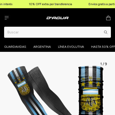
n interés
10% OFF extra por transferencia
Envíos gratis a part
GUARDAVIDAS
ARGENTINA
LÍNEA EVOLUTIVA
HASTA 50% OFF
1
/
9