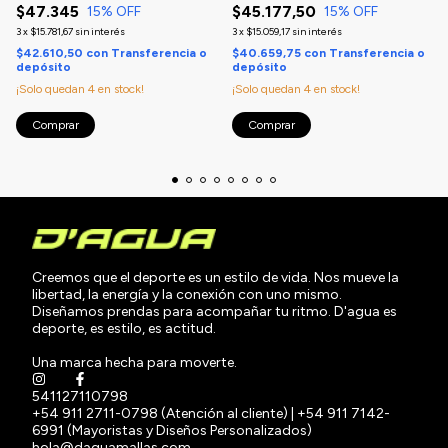
$47.345
$45.177,50
15
% OFF
15
% OFF
3
x
$15.781,67
sin interés
3
x
$15.059,17
sin interés
$42.610,50
con
Transferencia o
$40.659,75
con
Transferencia o
depósito
depósito
¡Solo quedan
4
en stock!
¡Solo quedan
4
en stock!
Comprar
Comprar
Creemos que el deporte es un estilo de vida. Nos mueve la
libertad, la energía y la conexión con uno mismo.
Diseñamos prendas para acompañar tu ritmo. D'agua es
deporte, es estilo, es actitud.
Una marca hecha para moverte.
541127110798
+54 911 2711-0798 (Atención al cliente) | +54 911 7142-
6991 (Mayoristas y Diseños Personalizados)
hola@daguamallas.com