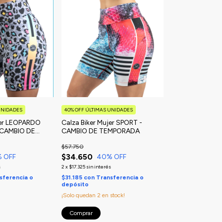
UNIDADES
40% OFF ÚLTIMAS UNIDADES
jer LEOPARDO
Calza Biker Mujer SPORT -
 CAMBIO DE
CAMBIO DE TEMPORADA
$57.750
$34.650
% OFF
40
% OFF
s
2
x
$17.325
sin interés
sferencia o
$31.185
con
Transferencia o
depósito
¡Solo quedan
2
en stock!
Comprar