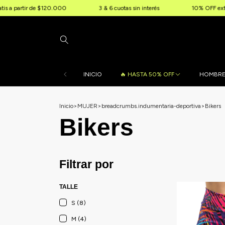
rtir de $120.000
3 & 6 cuotas sin interés
10% OFF extra por tra
INICIO
🔥 HASTA 50% OFF
HOMBR
Inicio
>
MUJER
>
breadcrumbs.indumentaria-deportiva
>
Bikers
Bikers
Filtrar por
TALLE
S (8)
M (4)