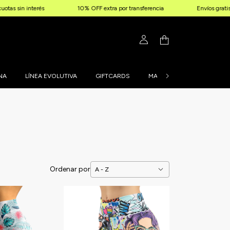
 interés
10% OFF extra por transferencia
Envíos gratis a parti
NA
LÍNEA EVOLUTIVA
GIFTCARDS
MALLAS PERSONALIZADAS
Ordenar por