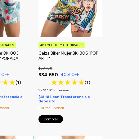
UNIDADES
40% OFF ÚLTIMAS UNIDADES
jer BK-803
Calza Biker Mujer BK-806 "POP
EMPORADA
ART I"
$57.750
$34.650
 OFF
40
% OFF
(1)
(1)
s
2
x
$17.325
sin interés
nsferencia o
$31.185
con
Transferencia o
depósito
stock!
¡Última unidad!
Comprar