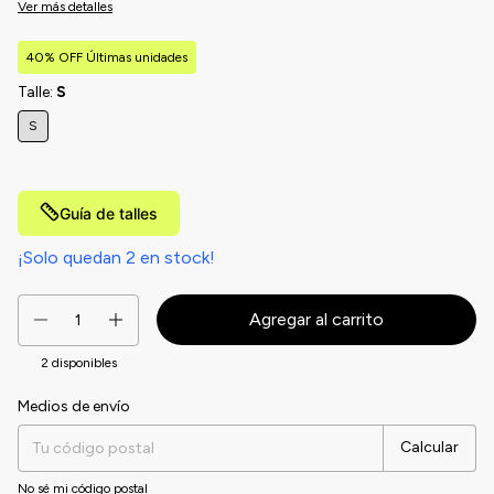
Ver más detalles
40% OFF Últimas unidades
Talle:
S
S
Guía de talles
¡Solo quedan
2
en stock!
2
disponibles
Medios de envío
Entregas para el CP:
Cambiar CP
Calcular
No sé mi código postal