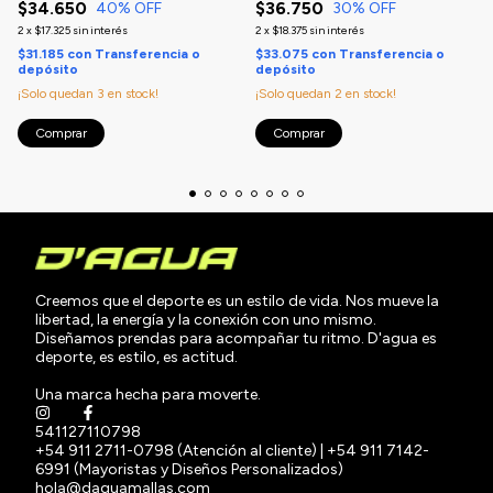
$34.650
$36.750
40
% OFF
30
% OFF
2
x
$17.325
sin interés
2
x
$18.375
sin interés
$31.185
con
Transferencia o
$33.075
con
Transferencia o
depósito
depósito
¡Solo quedan
3
en stock!
¡Solo quedan
2
en stock!
Comprar
Comprar
Creemos que el deporte es un estilo de vida. Nos mueve la
libertad, la energía y la conexión con uno mismo.
Diseñamos prendas para acompañar tu ritmo. D'agua es
deporte, es estilo, es actitud.
Una marca hecha para moverte.
541127110798
+54 911 2711-0798 (Atención al cliente) | +54 911 7142-
6991 (Mayoristas y Diseños Personalizados)
hola@daguamallas.com