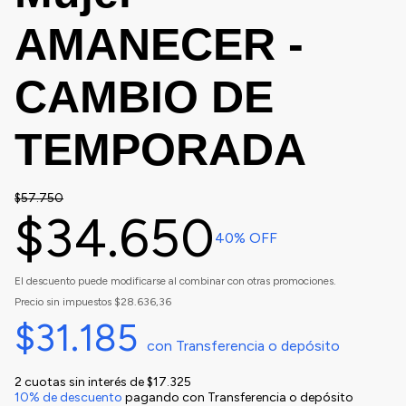
AMANECER -
CAMBIO DE
TEMPORADA
$57.750
$34.650
40
% OFF
El descuento puede modificarse al combinar con otras promociones.
Precio sin impuestos
$28.636,36
$31.185
con
Transferencia o depósito
2
cuotas sin interés de
$17.325
10% de descuento
pagando con Transferencia o depósito