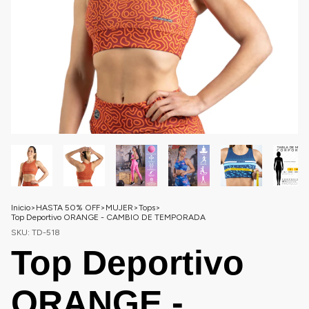
Inicio
>
HASTA 50% OFF
>
MUJER
>
Tops
>
Top Deportivo ORANGE - CAMBIO DE TEMPORADA
SKU:
TD-518
Top Deportivo
ORANGE -