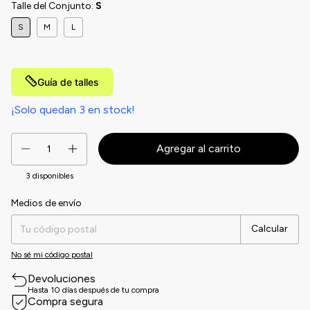
Talle del Conjunto:
S
S
M
L
Guía de talles
¡Solo quedan
3
en stock!
3
disponibles
Medios de envío
Entregas para el CP:
Cambiar CP
Calcular
No sé mi código postal
Devoluciones
Hasta 10 días después de tu compra
Compra segura