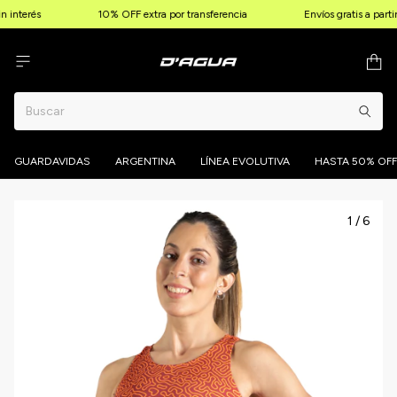
 interés
10% OFF extra por transferencia
Envíos gratis a parti
GUARDAVIDAS
ARGENTINA
LÍNEA EVOLUTIVA
HASTA 50% OFF
1
/
6