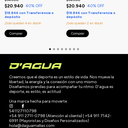
$20.940
$20.940
40
% OFF
40
% OFF
$18.846
con
Transferencia o
$18.846
con
Transferencia o
depósito
depósito
¡Solo quedan
4
en stock!
¡Solo quedan
2
en stock!
Comprar
Comprar
Creemos que el deporte es un estilo de vida. Nos mueve la
libertad, la energía y la conexión con uno mismo.
Diseñamos prendas para acompañar tu ritmo. D'agua es
deporte, es estilo, es actitud.
Una marca hecha para moverte.
541127110798
+54 911 2711-0798 (Atención al cliente) | +54 911 7142-
6991 (Mayoristas y Diseños Personalizados)
hola@daguamallas.com