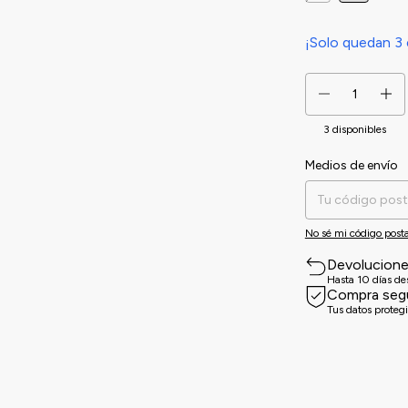
¡Solo quedan
3
3
disponibles
Medios de envío
Entregas para el CP:
No sé mi código posta
Devolucion
Hasta 10 días d
Compra seg
Tus datos proteg