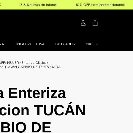
6 cuotas sin interés
10% OFF extra por transferencia
Envíos gr
NA
LÍNEA EVOLUTIVA
GIFTCARDS
MALLAS PERSONALIZADAS
OFF
>
MUJER
>
Enteriza Clásica
>
tacion TUCÁN CAMBIO DE TEMPORADA
a Enteriza
acion TUCÁN
BIO DE