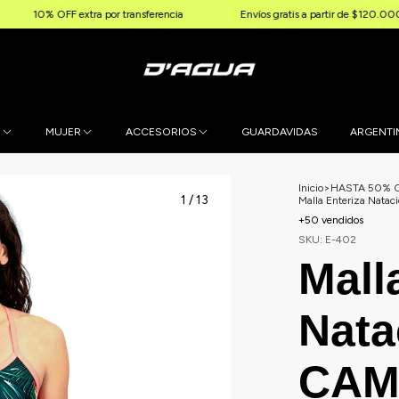
tra por transferencia
Envíos gratis a partir de $120.000
3 & 
E
MUJER
ACCESORIOS
GUARDAVIDAS
ARGENTI
Inicio
>
HASTA 50% 
1
/
13
Malla Enteriza Na
+50 vendidos
SKU:
E-402
Mall
Nat
CAM