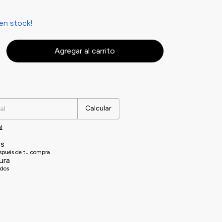
en stock!
Cambiar CP
Calcular
l
es
espués de tu compra
ura
idos