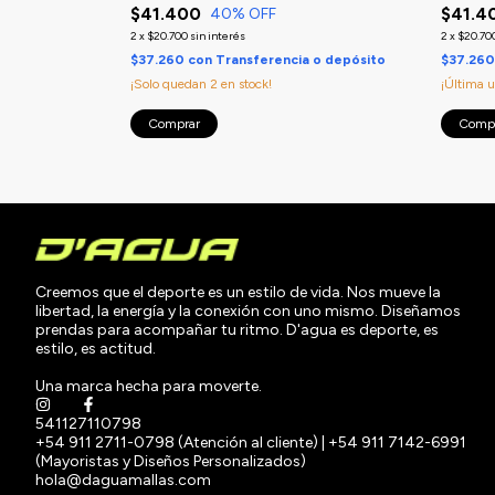
$41.400
$41.4
40
% OFF
2
x
$20.700
sin interés
2
x
$20.70
$37.260
con
Transferencia o depósito
$37.26
¡Solo quedan
2
en stock!
¡Última 
Comprar
Comp
Creemos que el deporte es un estilo de vida. Nos mueve la
libertad, la energía y la conexión con uno mismo. Diseñamos
prendas para acompañar tu ritmo. D'agua es deporte, es
estilo, es actitud.
Una marca hecha para moverte.
541127110798
+54 911 2711-0798 (Atención al cliente) | +54 911 7142-6991
(Mayoristas y Diseños Personalizados)
hola@daguamallas.com