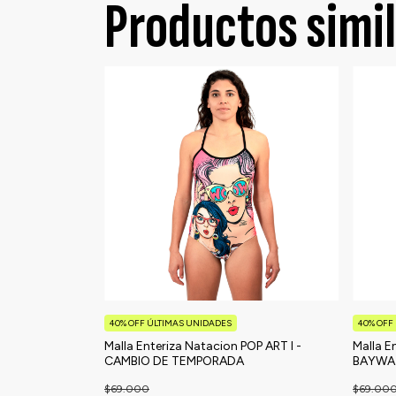
Productos simi
40% OFF ÚLTIMAS UNIDADES
40% OFF
Malla Enteriza Natacion POP ART I -
Malla 
CAMBIO DE TEMPORADA
BAYWA
$69.000
$69.00