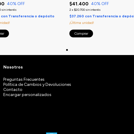
00
$41.400
40
% OFF
40
% OFF
0
sin interés
2
x
$20.700
sin interés
0
con
Transferencia o depósito
$37.260
con
Transferencia o depós
unidad!
¡Última unidad!
rar
Comprar
Nosotros
Preguntas Frecuentes
Política de Cambios y Devoluciones
Contacto
Encargar personalizados