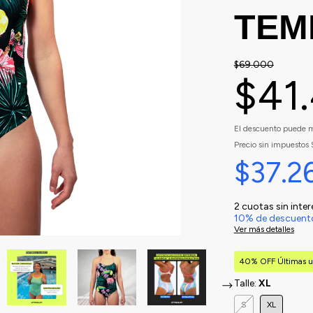
TEM
$69.000
$41
El descuento puede m
Precio sin impuestos
$37.2
2
cuotas sin inte
10% de descuent
Ver más detalles
40% OFF Últimas u
Talle:
XL
S
XL