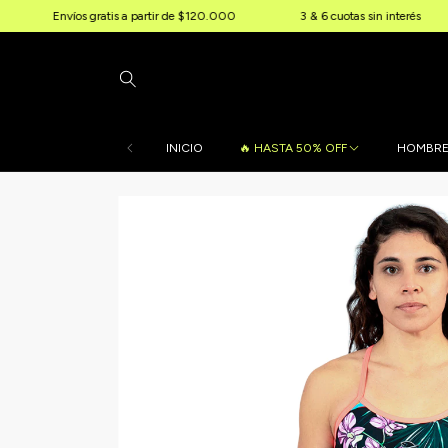
gratis a partir de $120.000
3 & 6 cuotas sin interés
10% OFF ex
INICIO
🔥 HASTA 50% OFF
HOMBR