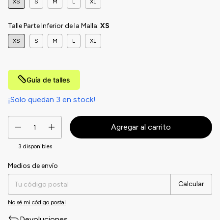
XS
S
M
L
XL
Talle Parte Inferior de la Malla:
XS
XS
S
M
L
XL
Guía de talles
¡Solo quedan
3
en stock!
3
disponibles
Medios de envío
Entregas para el CP:
Cambiar CP
Calcular
No sé mi código postal
Devoluciones