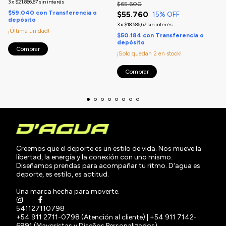
3
x
$21.866,67
sin interés
$65.600
$59.040
con
Transferencia o
$55.760
15
% OFF
depósito
3
x
$18.586,67
sin interés
¡Última unidad!
$50.184
con
Transferencia o
depósito
Comprar
¡Solo quedan
2
en stock!
Comprar
Creemos que el deporte es un estilo de vida. Nos mueve la
libertad, la energía y la conexión con uno mismo.
Diseñamos prendas para acompañar tu ritmo. D'agua es
deporte, es estilo, es actitud.
Una marca hecha para moverte.
541127110798
+54 911 2711-0798 (Atención al cliente) | +54 911 7142-
6991 (Mayoristas y Diseños Personalizados)