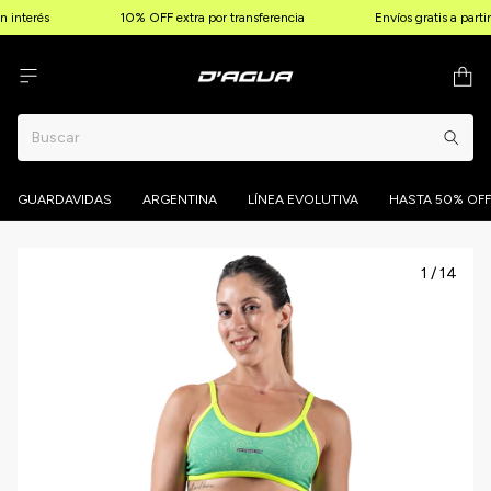
 interés
10% OFF extra por transferencia
Envíos gratis a parti
GUARDAVIDAS
ARGENTINA
LÍNEA EVOLUTIVA
HASTA 50% OFF
1
/
14