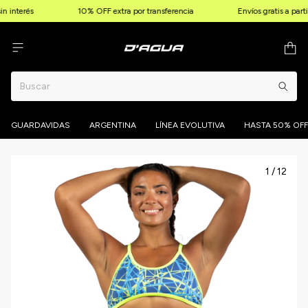
n interés
10% OFF extra por transferencia
Envíos gratis a part
GUARDAVIDAS
ARGENTINA
LÍNEA EVOLUTIVA
HASTA 50% OFF
1
/
12