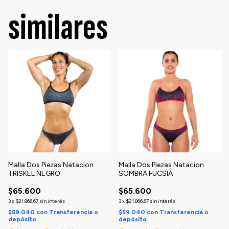
similares
Malla Dos Piezas Natacion
Malla Dos Piezas Natacion
TRISKEL NEGRO
SOMBRA FUCSIA
$65.600
$65.600
3
x
$21.866,67
sin interés
3
x
$21.866,67
sin interés
$59.040
con
Transferencia o
$59.040
con
Transferencia o
depósito
depósito