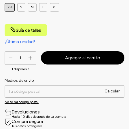
XS
S
M
L
XL
Guía de talles
¡Última unidad!
1
disponible
Medios de envío
Entregas para el CP:
Cambiar CP
Calcular
No sé mi código postal
Devoluciones
Hasta 10 días después de tu compra
Compra segura
Tus datos protegidos