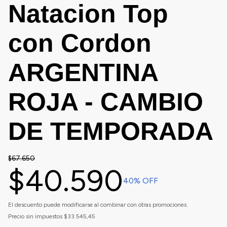
Natacion Top
con Cordon
ARGENTINA
ROJA - CAMBIO
DE TEMPORADA
$67.650
$40.590
40
% OFF
El descuento puede modificarse al combinar con otras promociones.
Precio sin impuestos
$33.545,45