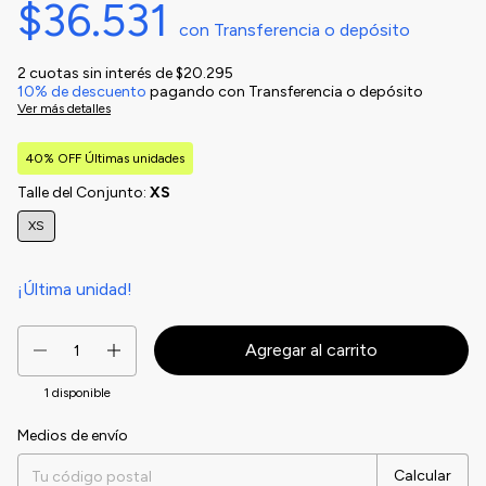
$36.531
con
Transferencia o depósito
2
cuotas sin interés de
$20.295
10% de descuento
pagando con Transferencia o depósito
Ver más detalles
40% OFF Últimas unidades
Talle del Conjunto:
XS
XS
¡Última unidad!
1
disponible
Medios de envío
Entregas para el CP:
Cambiar CP
Calcular