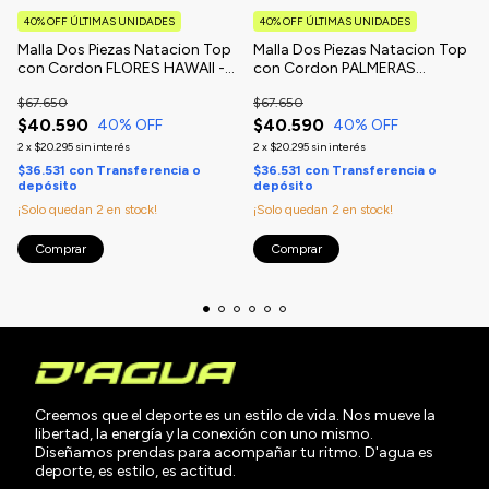
40% OFF ÚLTIMAS UNIDADES
40% OFF ÚLTIMAS UNIDADES
Malla Dos Piezas Natacion Top
Malla Dos Piezas Natacion Top
con Cordon FLORES HAWAII -
con Cordon PALMERAS
CAMBIO DE TEMPORADA
BLANCO Y NEGRO - CAMBIO
$67.650
$67.650
DE TEMPORADA
$40.590
$40.590
40
% OFF
40
% OFF
2
x
$20.295
sin interés
2
x
$20.295
sin interés
$36.531
con
Transferencia o
$36.531
con
Transferencia o
depósito
depósito
¡Solo quedan
2
en stock!
¡Solo quedan
2
en stock!
Comprar
Comprar
Creemos que el deporte es un estilo de vida. Nos mueve la
libertad, la energía y la conexión con uno mismo.
Diseñamos prendas para acompañar tu ritmo. D'agua es
deporte, es estilo, es actitud.