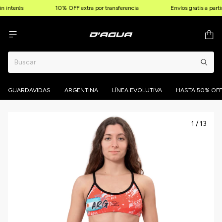
 interés
10% OFF extra por transferencia
Envíos gratis a part
GUARDAVIDAS
ARGENTINA
LÍNEA EVOLUTIVA
HASTA 50% OFF
1
/
13