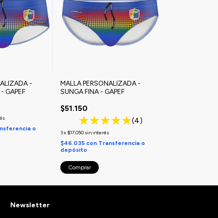
ALIZADA -
MALLA PERSONALIZADA -
- GAPEF
SUNGA FINA - GAPEF
$51.150
rés
(4)
nsferencia o
3
x
$17.050
sin interés
$46.035
con
Transferencia o
depósito
Comprar
Newsletter