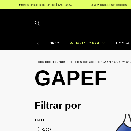
nvíos gratis a partir de $120.000
3 & 6 cuotas sin interés
10% 
INICIO
🔥 HASTA 50% OFF
HOMBR
Inicio
>
breadcrumbs.productos-destacados
>
COMPRAR PERSO
GAPEF
Filtrar por
TALLE
Xs (2)