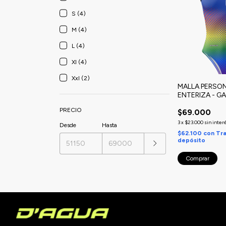
S (4)
M (4)
L (4)
Xl (4)
Xxl (2)
MALLA PERSON
ENTERIZA - G
PRECIO
$69.000
3
x
$23.000
sin inter
Desde
Hasta
$62.100
con
Tra
depósito
Comprar