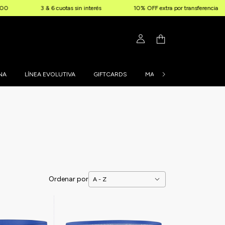
3 & 6 cuotas sin interés
10% OFF extra por transferencia
Enví
NA
LÍNEA EVOLUTIVA
GIFTCARDS
MALLAS PERSONALIZADAS
Ordenar por