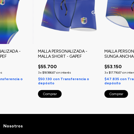
ALIZADA -
MALLA PERSONALIZADA -
MALLA PERSON
APEF
MALLA SHORT - GAPEF
SUNGA ANCHA 
$55.700
$53.150
és
3
x
$18.566,67
sin interés
3
x
$17.716,67
sin inte
nsferencia o
$50.130
con
Transferencia o
$47.835
con
Tra
depósito
depósito
Comprar
Comprar
Nosotros