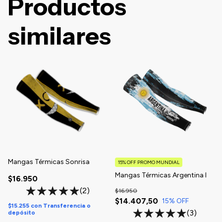
Productos
similares
Mangas Térmicas Sonrisa
15% OFF PROMO MUNDIAL
Mangas Térmicas Argentina I
$16.950
(2)
$16.950
$14.407,50
15
% OFF
$15.255
con
Transferencia o
(3)
depósito