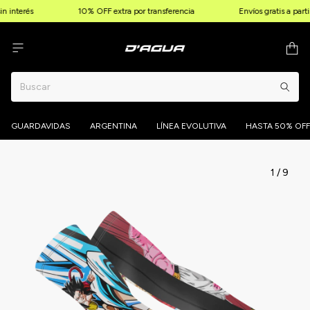
n interés
10% OFF extra por transferencia
Envíos gratis a part
GUARDAVIDAS
ARGENTINA
LÍNEA EVOLUTIVA
HASTA 50% OFF
1
/
9