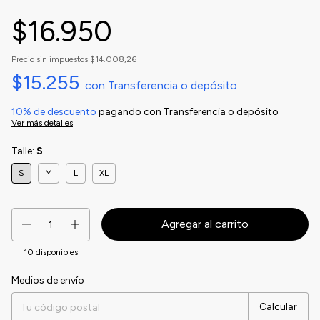
$16.950
Precio sin impuestos
$14.008,26
$15.255
con
Transferencia o depósito
10% de descuento
pagando con Transferencia o depósito
Ver más detalles
Talle:
S
S
M
L
XL
10
disponibles
Medios de envío
Entregas para el CP:
Cambiar CP
Calcular