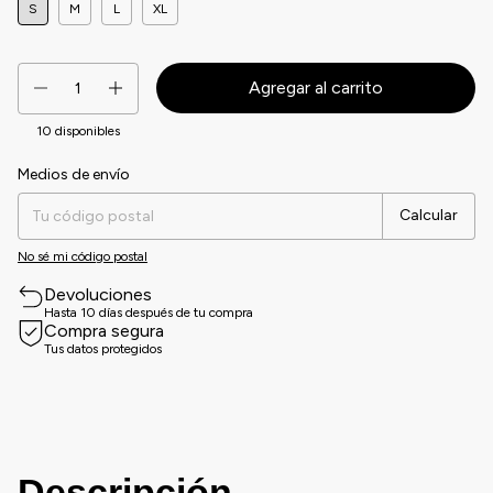
S
M
L
XL
10
disponibles
Medios de envío
Entregas para el CP:
Cambiar CP
Calcular
No sé mi código postal
Devoluciones
Hasta 10 días después de tu compra
Compra segura
Tus datos protegidos
Descripción