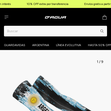
 interés
10% OFF extra por transferencia
Envíos gratis a parti
GUARDAVIDAS
ARGENTINA
LÍNEA EVOLUTIVA
HASTA 50% OFF
1
/
9