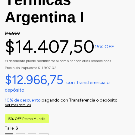
Argentina I
$16.950
$14.407,50
15
% OFF
El descuento puede modificarse al combinar con otras promociones.
Precio sin impuestos
$11.907,02
$12.966,75
con
Transferencia o
depósito
10% de descuento
pagando con Transferencia o depósito
Ver más detalles
15% OFF Promo Mundial
Talle:
S