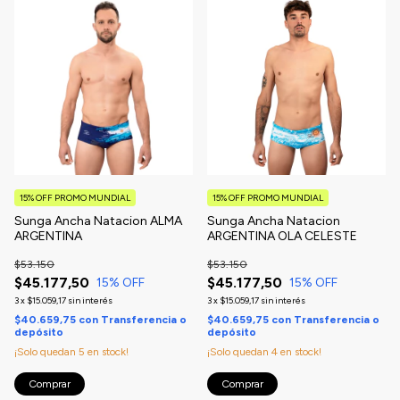
15% OFF PROMO MUNDIAL
15% OFF PROMO MUNDIAL
Sunga Ancha Natacion ALMA
Sunga Ancha Natacion
ARGENTINA
ARGENTINA OLA CELESTE
$53.150
$53.150
$45.177,50
$45.177,50
15
% OFF
15
% OFF
3
x
$15.059,17
sin interés
3
x
$15.059,17
sin interés
$40.659,75
con
Transferencia o
$40.659,75
con
Transferencia o
depósito
depósito
¡Solo quedan
5
en stock!
¡Solo quedan
4
en stock!
Comprar
Comprar