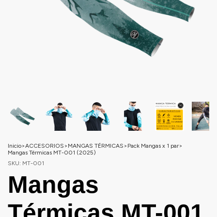
Inicio
>
ACCESORIOS
>
MANGAS TÉRMICAS
>
Pack Mangas x 1 par
>
Mangas Térmicas MT-001 (2025)
SKU:
MT-001
Mangas
Térmicas MT-001