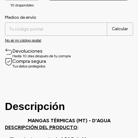
10
disponibles
Medios de envío
Entregas para el CP:
Cambiar CP
Calcular
No sé mi código postal
Devoluciones
Hasta 10 días después de tu compra
Compra segura
Tus datos protegidos
Descripción
M
ANGAS TÉRMICAS (MT) - D'AGUA
DESCRIPCIÓN DEL PRODUCTO
: