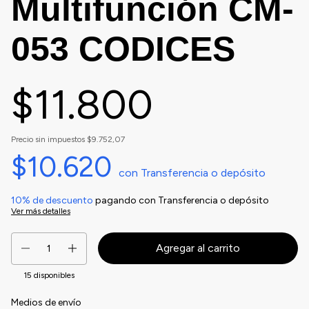
Multifunción CM-
053 CODICES
$11.800
Precio sin impuestos
$9.752,07
$10.620
con
Transferencia o depósito
10% de descuento
pagando con Transferencia o depósito
Ver más detalles
15
disponibles
Medios de envío
Entregas para el CP:
Cambiar CP