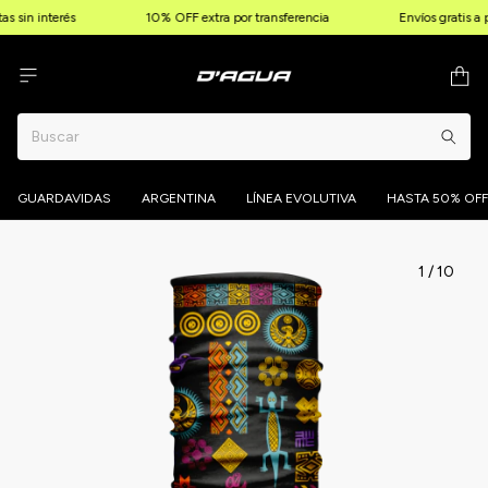
in interés
10% OFF extra por transferencia
Envíos gratis a par
GUARDAVIDAS
ARGENTINA
LÍNEA EVOLUTIVA
HASTA 50% OFF
1
/
10