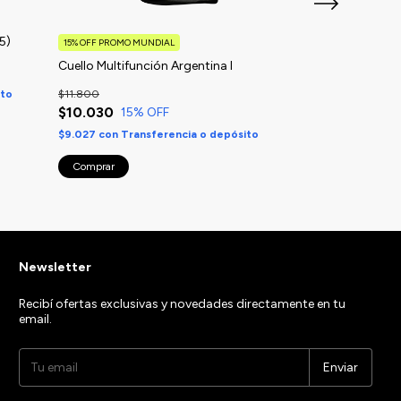
5)
Cuello Multifun
15% OFF PROMO MUNDIAL
Cuello Multifunción Argentina I
$11.800
ito
$11.800
$10.620
con
Tran
$10.030
15
% OFF
$9.027
con
Transferencia o depósito
Newsletter
Recibí ofertas exclusivas y novedades directamente en tu
email.