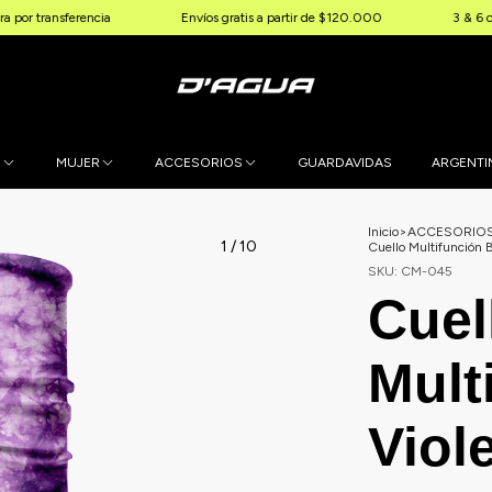
nsferencia
Envíos gratis a partir de $120.000
3 & 6 cuotas sin
E
MUJER
ACCESORIOS
GUARDAVIDAS
ARGENTI
Inicio
>
ACCESORIO
1
/
10
Cuello Multifunción B
SKU:
CM-045
Cuel
Mult
Viol