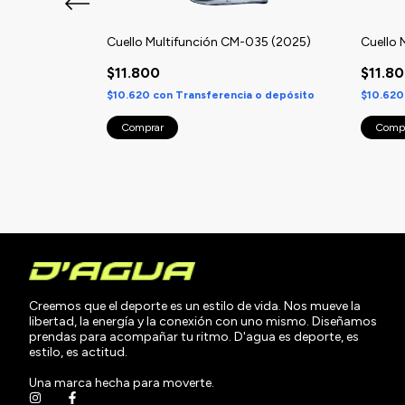
ero
Cuello Multifunción CM-035 (2025)
Cuello 
$11.800
$11.8
 o depósito
$10.620
con
Transferencia o depósito
$10.62
Creemos que el deporte es un estilo de vida. Nos mueve la
libertad, la energía y la conexión con uno mismo. Diseñamos
prendas para acompañar tu ritmo. D'agua es deporte, es
estilo, es actitud.
Una marca hecha para moverte.