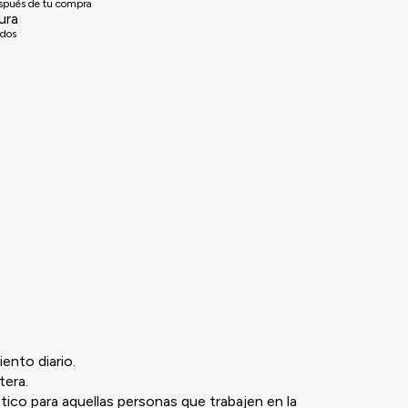
espués de tu compra
ura
idos
iento diario.
tera.
ctico para aquellas personas que trabajen en la