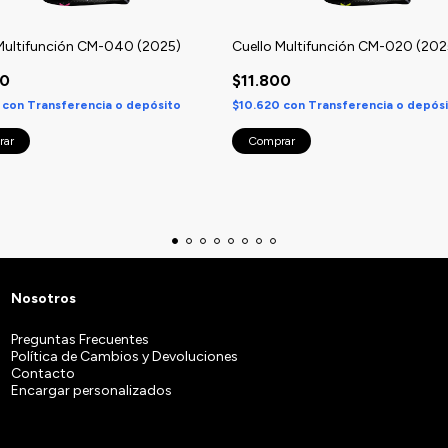
Multifunción CM-040 (2025)
Cuello Multifunción CM-020 (202
00
$11.800
0
con
Transferencia o depósito
$10.620
con
Transferencia o depós
Nosotros
Preguntas Frecuentes
Política de Cambios y Devoluciones
Contacto
Encargar personalizados