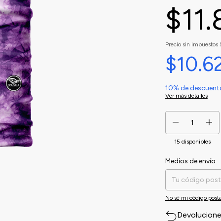
$11
Precio sin impuestos
$10.6
10% de descuent
Ver más detalles
15
disponibles
Medios de envío
Entregas para el CP:
No sé mi código posta
Devolucion