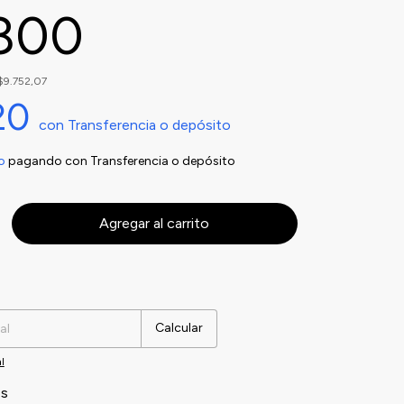
.800
$9.752,07
20
con
Transferencia o depósito
o
pagando con Transferencia o depósito
Cambiar CP
Calcular
l
es