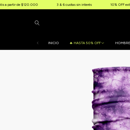
rtir de $120.000
3 & 6 cuotas sin interés
10% OFF extra por tra
INICIO
🔥 HASTA 50% OFF
HOMBR