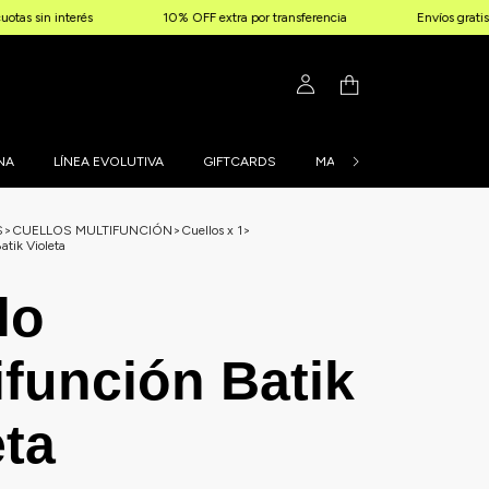
 interés
10% OFF extra por transferencia
Envíos gratis a parti
NA
LÍNEA EVOLUTIVA
GIFTCARDS
MALLAS PERSONALIZADAS
S
>
CUELLOS MULTIFUNCIÓN
>
Cuellos x 1
>
atik Violeta
lo
ifunción Batik
eta