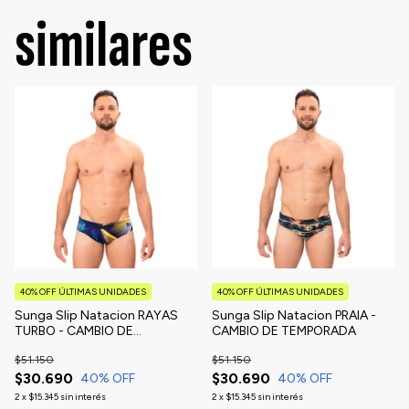
similares
40% OFF ÚLTIMAS UNIDADES
40% OFF ÚLTIMAS UNIDADES
Sunga Slip Natacion RAYAS
Sunga Slip Natacion PRAIA -
TURBO - CAMBIO DE
CAMBIO DE TEMPORADA
TEMPORADA
$51.150
$51.150
$30.690
$30.690
40
% OFF
40
% OFF
2
x
$15.345
sin interés
2
x
$15.345
sin interés