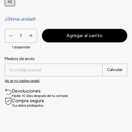
XS
¡Última unidad!
1
disponible
Medios de envío
Entregas para el CP:
Cambiar CP
Calcular
No sé mi código postal
Devoluciones
Hasta 10 días después de tu compra
Compra segura
Tus datos protegidos