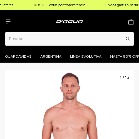
interés
10% OFF extra por transferencia
Envíos gratis a parti
GUARDAVIDAS
ARGENTINA
LÍNEA EVOLUTIVA
HASTA 50% OFF
1
/
13