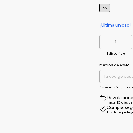
XS
¡Última unidad!
1
disponible
Medios de envío
Entregas para el CP:
No sé mi código posta
Devolucion
Hasta 10 días d
Compra seg
Tus datos proteg