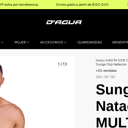
transferencia
Envíos gratis a partir de $120.000
3 & 6 cuotas 
E
MUJER
ACCESORIOS
GUARDAVIDAS
ARGENTI
Inicio
>
HASTA 50% 
1
/
13
Sunga Slip Nataci
+20 vendidos
SKU:
SF-132
Sung
Nata
MUL