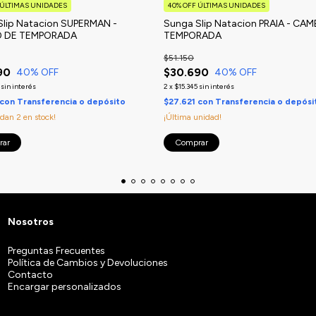
 ÚLTIMAS UNIDADES
40% OFF ÚLTIMAS UNIDADES
Slip Natacion SUPERMAN -
Sunga Slip Natacion PRAIA - CAM
O DE TEMPORADA
TEMPORADA
$51.150
90
$30.690
40
% OFF
40
% OFF
sin interés
2
x
$15.345
sin interés
con
Transferencia o depósito
$27.621
con
Transferencia o depósi
edan
2
en stock!
¡Última unidad!
rar
Comprar
Nosotros
Preguntas Frecuentes
Política de Cambios y Devoluciones
Contacto
Encargar personalizados