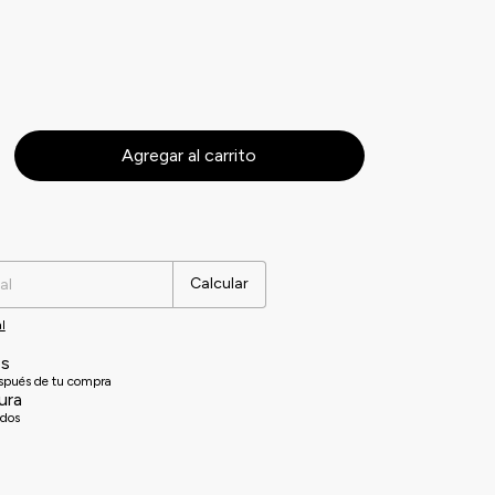
Cambiar CP
Calcular
l
es
espués de tu compra
ura
idos