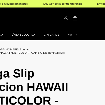
sin interés
10% OFF extra por transferencia
Envíos gratis a pa
NA
LÍNEA EVOLUTIVA
GIFTCARDS
MALLAS PERSONALIZADAS
OFF
>
HOMBRE
>
Sunga
>
on HAWAII MULTICOLOR - CAMBIO DE TEMPORADA
a Slip
cion HAWAII
TICOLOR -