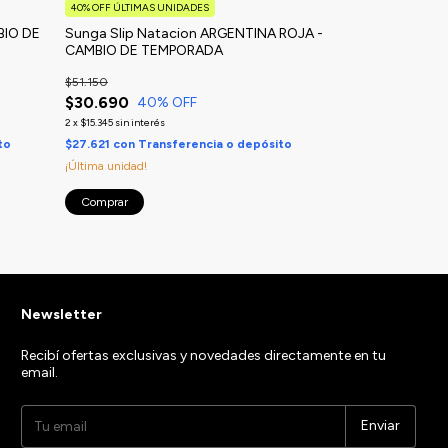
40% OFF ÚLTIMAS UNIDADES
40% OFF ÚLTIMAS 
BIO DE
Sunga Slip Natacion ARGENTINA ROJA -
Sunga Slip Nat
CAMBIO DE TEMPORADA
DE TEMPORAD
$51.150
$51.150
$30.690
$30.690
40
% OFF
40
%
2
x
$15.345
sin interés
2
x
$15.345
sin interés
to
$27.621
con
Transferencia o depósito
$27.621
con
Tran
¡Última unidad!
¡Última unidad!
Comprar
Comprar
Newsletter
Recibí ofertas exclusivas y novedades directamente en tu
email.