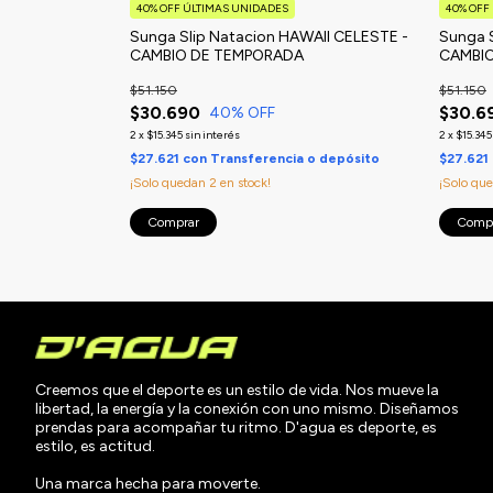
40% OFF ÚLTIMAS UNIDADES
40% OFF
0 CAMBIO DE
Sunga Slip Natacion HAWAII CELESTE -
Sunga 
CAMBIO DE TEMPORADA
CAMBI
$51.150
$51.150
$30.690
$30.6
40
% OFF
2
x
$15.345
sin interés
2
x
$15.345
 o depósito
$27.621
con
Transferencia o depósito
$27.621
¡Solo quedan
2
en stock!
¡Solo qu
Comprar
Comp
Creemos que el deporte es un estilo de vida. Nos mueve la
libertad, la energía y la conexión con uno mismo. Diseñamos
prendas para acompañar tu ritmo. D'agua es deporte, es
estilo, es actitud.
Una marca hecha para moverte.