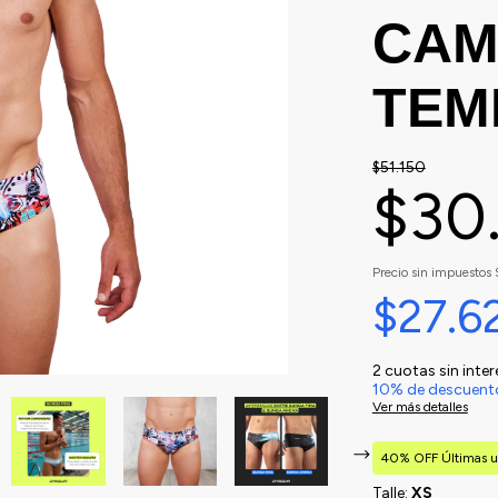
CAM
TEM
$51.150
$30
Precio sin impuestos
$27.6
2
cuotas sin inte
10% de descuent
Ver más detalles
40% OFF Últimas u
Talle:
XS