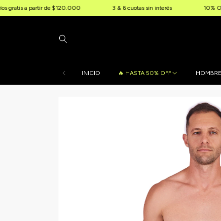
partir de $120.000
3 & 6 cuotas sin interés
10% OFF extra por 
INICIO
🔥 HASTA 50% OFF
HOMBR