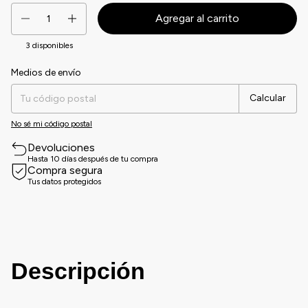
3
disponibles
Medios de envío
Entregas para el CP:
Cambiar CP
Calcular
No sé mi código postal
Devoluciones
Hasta 10 días después de tu compra
Compra segura
Tus datos protegidos
Descripción