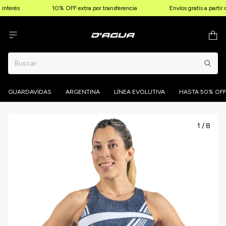
interés
10% OFF extra por transferencia
Envíos gratis a partir
GUARDAVIDAS
ARGENTINA
LÍNEA EVOLUTIVA
HASTA 50% OFF
1
/
8