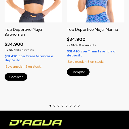
Top Deportivo Mujer
Top Deportivo Mujer Marina
Batwoman
$34.900
$34.900
2
x
$17.450
sin interés
2
x
$17.450
sin interés
$31.410
con
Transferencia o
depósito
$31.410
con
Transferencia o
depósito
¡Solo quedan
5
en stock!
¡Solo quedan
2
en stock!
Comprar
Comprar