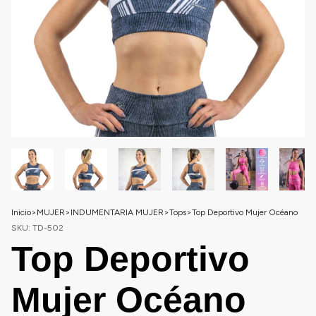
Inicio
>
MUJER
>
INDUMENTARIA MUJER
>
Tops
>
Top Deportivo Mujer Océano
SKU:
TD-502
Top Deportivo
Mujer Océano